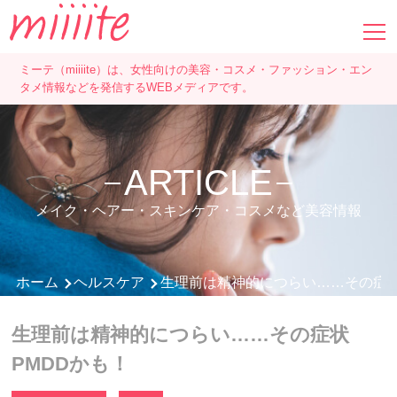
ミーテ（miiiite）は、女性向けの美容・コスメ・ファッション・エン
タメ情報などを発信するWEBメディアです。
ARTICLE
メイク・ヘアー・スキンケア・コスメなど美容情報
ホーム
ヘルスケア
生理前は精神的につらい……その症状
生理前は精神的につらい……その症状
PMDDかも！