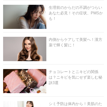
生理前のからだの不調がつらい
あなた必見！その症状、PMSか
も！
内側からケアして美髪へ！漢方
薬で輝く髪に！
チョコレートとニキビの関係
は？ニキビを気にせず楽しむ秘
訣3選
シミ予防は体内から！美肌のた