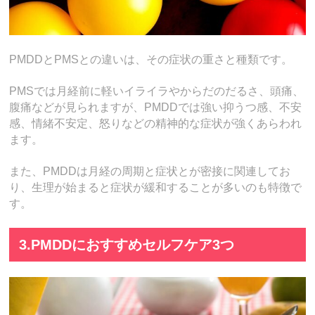
PMDDとPMSとの違いは、その症状の重さと種類です。
PMSでは月経前に軽いイライラやからだのだるさ、頭痛、
腹痛などが見られますが、PMDDでは強い抑うつ感、不安
感、情緒不安定、怒りなどの精神的な症状が強くあらわれ
ます。
また、PMDDは月経の周期と症状とが密接に関連してお
り、生理が始まると症状が緩和することが多いのも特徴で
す。
3.PMDDにおすすめセルフケア3つ