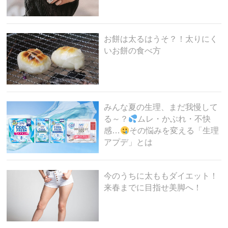
お餅は太るはうそ？！太りにく
いお餅の食べ方
みんな夏の生理、まだ我慢して
る～？
ムレ・かぶれ・不快
感…
その悩みを変える「生理
アプデ」とは
今のうちに太ももダイエット！
来春までに目指せ美脚へ！