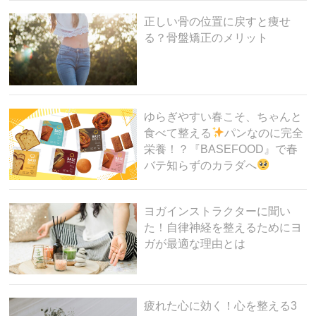
正しい骨の位置に戻すと痩せ
る？骨盤矯正のメリット
ゆらぎやすい春こそ、ちゃんと
食べて整える
パンなのに完全
栄養！？『BASEFOOD』で春
バテ知らずのカラダへ
ヨガインストラクターに聞い
た！自律神経を整えるためにヨ
ガが最適な理由とは
疲れた心に効く！心を整える3