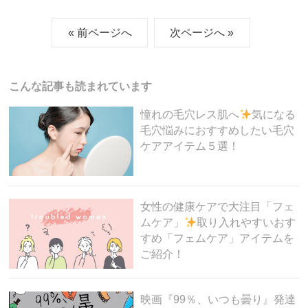
c
tt
e
e
ck
« 前ページへ
次ページへ »
e
er
n
et
b
a
o
こんな記事も読まれています
o
憧れの毛穴レス肌へ
気になる
k
毛穴悩みにおすすめしたい毛穴
ケアアイテム５選！
女性の健康ケアで大注目「フェ
ムケア」
取り入れやすいおす
すめ「フェムケア」アイテムを
ご紹介！
映画『99％、いつも曇り』発達