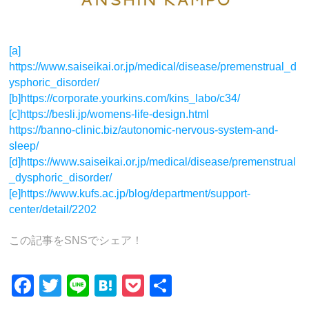
[a]
https://www.saiseikai.or.jp/medical/disease/premenstrual_d
ysphoric_disorder/
[b]
https://corporate.yourkins.com/kins_labo/c34/
[c]
https://besli.jp/womens-life-design.html
https://banno-clinic.biz/autonomic-nervous-system-and-
sleep/
[d]
https://www.saiseikai.or.jp/medical/disease/premenstrual
_dysphoric_disorder/
[e]
https://www.kufs.ac.jp/blog/department/support-
center/detail/2202
この記事をSNSでシェア！
F
T
Li
H
P
共
a
wi
n
at
o
有