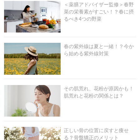
＜薬膳アドバイザー監修＞春野
菜の栄養素がすごい！？春に摂
るべき4つの野菜
春の紫外線は夏と一緒！？今か
ら始める紫外線対策
その肌荒れ、花粉が原因かも！
肌荒れと花粉の関係とは？
正しい骨の位置に戻すと痩せ
る？骨盤矯正のメリット