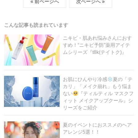
« 前ページへ
次ページへ »
e
er
n
et
b
a
o
こんな記事も読まれています
o
ニキビ・肌あれ悩みさんにおす
k
すめ！“ニキビ予防”薬用アイテ
ムシリーズ『t8k(テイトク)』
お肌にひんやり冷感
夏の「テ
カリ」「メイク崩れ」もう悩ま
ない
『ティルティル マスクフ
ィット メイクアップクール』シ
リーズをご紹介
夏のイベントにおススメのヘア
アレンジ5選！！