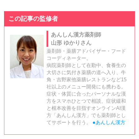
この記事の監修者
あんしん漢方薬剤師
山形 ゆかりさん
薬剤師・薬膳アドバイザー・フード
コーディネーター。
病院薬剤師として在勤中、食養生の
大切さに気付き薬膳の道へ入り、牛
角・吉野家他薬膳レストランなど15
社以上のメニュー開発にも携わる。
症状・体質に合ったパーソナルな漢
方をスマホひとつで相談、症状緩和
と根本改善を目指すオンラインAI漢
方「あんしん漢方」でも薬剤師とし
てサポートを行う。
●あんしん漢方