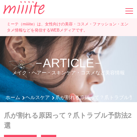
ミーテ（miiiite）は、女性向けの美容・コスメ・ファッション・エン
タメ情報などを発信するWEBメディアです。
ARTICLE
メイク・ヘアー・スキンケア・コスメなど美容情報
ホーム
ヘルスケア
爪が割れる原因って？爪トラブル予防
爪が割れる原因って？爪トラブル予防法2
選