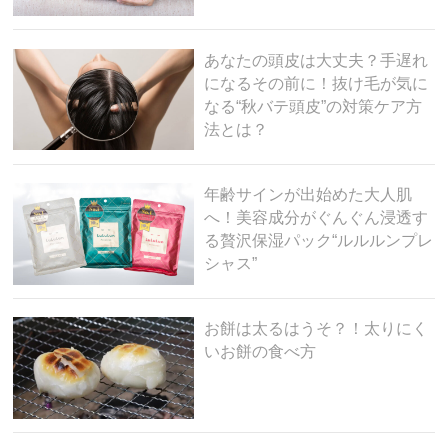
あなたの頭皮は大丈夫？手遅れ
になるその前に！抜け毛が気に
なる“秋バテ頭皮”の対策ケア方
法とは？
年齢サインが出始めた大人肌
へ！美容成分がぐんぐん浸透す
る贅沢保湿パック“ルルルンプレ
シャス”
お餅は太るはうそ？！太りにく
いお餅の食べ方