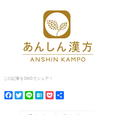
この記事をSNSでシェア！
F
T
Li
H
P
共
a
wi
n
at
o
有
c
tt
e
e
ck