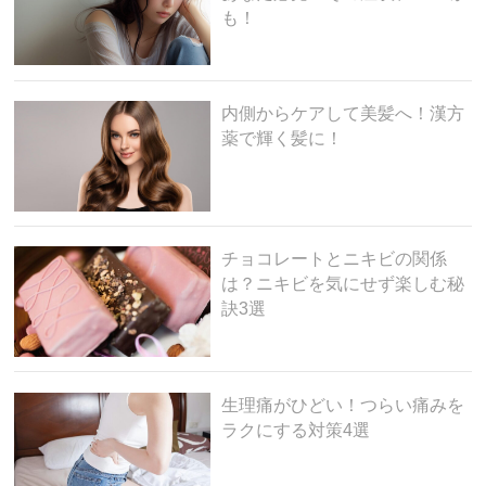
も！
内側からケアして美髪へ！漢方
薬で輝く髪に！
チョコレートとニキビの関係
は？ニキビを気にせず楽しむ秘
訣3選
生理痛がひどい！つらい痛みを
ラクにする対策4選