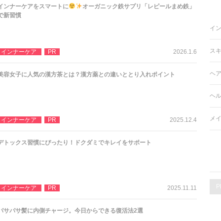
インナーケアをスマートに
オーガニック鉄サプリ「レピールまめ鉄」
で新習慣
イ
ス
インナーケア
PR
2026.1.6
ヘ
美容女子に人気の漢方茶とは？漢方薬との違いととり入れポイント
ヘ
メ
インナーケア
PR
2025.12.4
デトックス習慣にぴったり！ドクダミでキレイをサポート
P
インナーケア
PR
2025.11.11
パサパサ髪に内側チャージ。今日からできる復活法2選