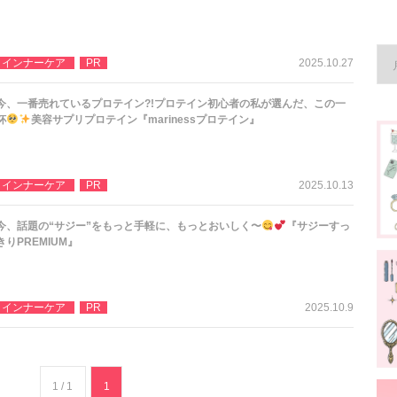
インナーケア
PR
2025.10.27
今、一番売れているプロテイン?!プロテイン初心者の私が選んだ、この一
杯
美容サプリプロテイン『marinessプロテイン』
インナーケア
PR
2025.10.13
今、話題の“サジー”をもっと手軽に、もっとおいしく〜
『サジーすっ
きりPREMIUM』
インナーケア
PR
2025.10.9
1 / 1
1