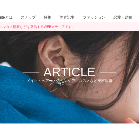
iiiteとは
スナップ
特集
美容記事
ファッション
恋愛・結婚
ン・エンタメ情報などを発信するWEBメディアです。
ARTICLE
メイク・ヘアー・スキンケア・コスメなど美容情報