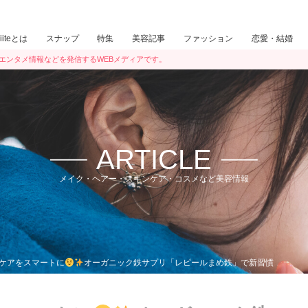
iiiteとは
スナップ
特集
美容記事
ファッション
恋愛・結婚
ン・エンタメ情報などを発信するWEBメディアです。
ARTICLE
メイク・ヘアー・スキンケア・コスメなど美容情報
ケアをスマートに
オーガニック鉄サプリ「レピールまめ鉄」で新習慣