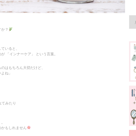
すか？
していると、
が 「インナーケア」 という言葉。
るのはもちろん大切だけど、
いよね」
れてみたり
く。
のかもしれません