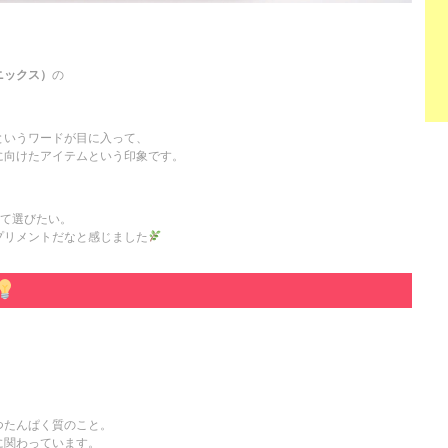
ーガニックス）
の
というワードが目に入って、
に向けたアイテムという印象です。
、
って選びたい。
プリメントだなと感じました
、
つたんぱく質のこと。
に関わっています。