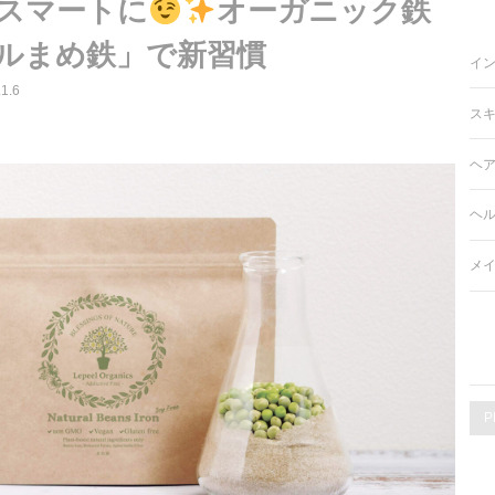
スマートに
オーガニック鉄
ルまめ鉄」で新習慣
イ
1.6
ス
ヘ
ヘ
メ
P