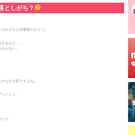
落としがち？
にされがちな栄養素のひとつ。
はするけど…」
分からない」
なかなか大変ですよね。
プリメント。
、
ないか