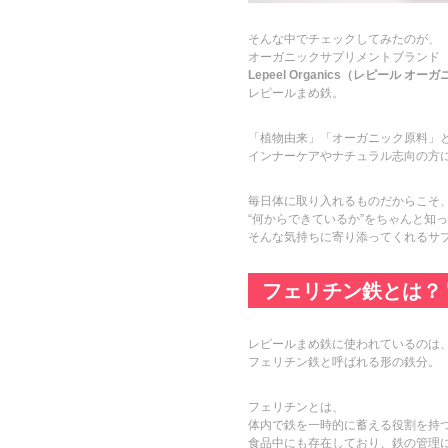
そんな中でチェックしてみたのが、
オーガニックサプリメントブランド
Lepeel Organics（レピール オ
レピールまめ鉄。
「植物由来」「オーガニック原料」
インナーケアやナチュラル志向の方
毎日体に取り入れるものだからこそ
“何からできているか”をちゃんと知
そんな気持ちに寄り添ってくれるサ
フェリチン鉄とは？
レピールまめ鉄に使われているのは
フェリチン鉄と呼ばれる形の鉄分。
フェリチンとは、
体内で鉄を一時的に蓄える役割を持
食品中にも存在しており、鉄の管理