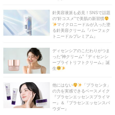
針美容液派も必見！SNSで話題
の“針コスメ”で美肌の新習慣
マイクロニードルが入った塗
る針美容クリーム『パーフェク
トニードルプレミアム』
ディセンシアのこだわりがつま
った“神クリーム”『ディセンシ
ーブライトリフトクリーム』誕
生
他にはない
「プラセンタ」
の力を実感できるベースメイク
『プラセンエッセンスプライマ
ー』＆『プラセンエッセンスパ
ウダー』