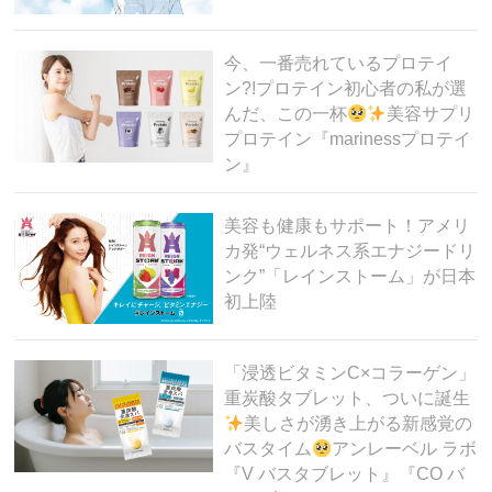
今、一番売れているプロテイ
ン?!プロテイン初心者の私が選
んだ、この一杯
美容サプリ
プロテイン『marinessプロテイ
ン』
美容も健康もサポート！アメリ
カ発“ウェルネス系エナジードリ
ンク”「レインストーム」が日本
初上陸
「浸透ビタミンC×コラーゲン」
重炭酸タブレット、ついに誕生
美しさが湧き上がる新感覚の
バスタイム
アンレーベル ラボ
『V バスタブレット』『CO バ