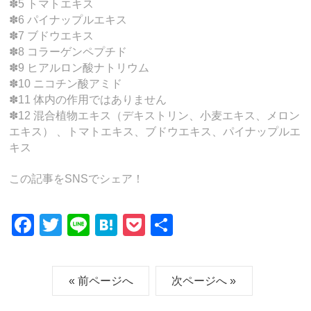
✽5 トマトエキス
✽6 パイナップルエキス
✽7 ブドウエキス
✽8 コラーゲンペプチド
✽9 ヒアルロン酸ナトリウム
✽10 ニコチン酸アミド
✽11 体内の作用ではありません
✽12 混合植物エキス（デキストリン、小麦エキス、メロン
エキス） 、トマトエキス、ブドウエキス、パイナップルエ
キス
この記事をSNSでシェア！
F
T
Li
H
P
共
a
wi
n
at
o
有
c
tt
e
e
ck
« 前ページへ
次ページへ »
e
er
n
et