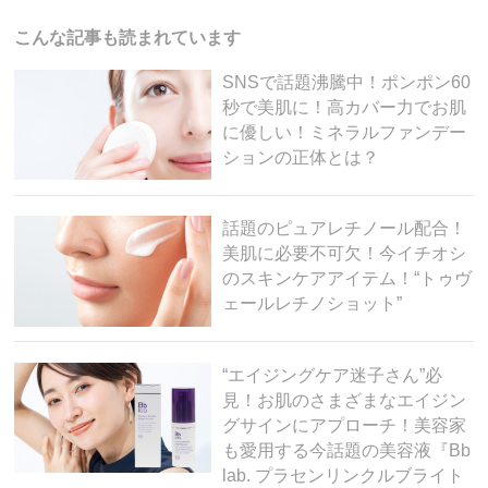
b
a
o
こんな記事も読まれています
o
SNSで話題沸騰中！ポンポン60
k
秒で美肌に！高カバー力でお肌
に優しい！ミネラルファンデー
ションの正体とは？
話題のピュアレチノール配合！
美肌に必要不可欠！今イチオシ
のスキンケアアイテム！“トゥヴ
ェールレチノショット”
“エイジングケア迷子さん”必
見！お肌のさまざまなエイジン
グサインにアプローチ！美容家
も愛用する今話題の美容液『Bb
lab. プラセンリンクルブライト