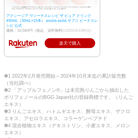
アクシージア ヴィーナスレシピ ザ ピュア ドリンク
450mL（30mL×15本） axxzia axzia サプリ ビーナスレ
シピ 公式
価格：10,584円（税込、送料無料)
(2025/4/10時点)
楽天で購入
✽1 2022年2月発売開始～2024年10月末迄の累計販売数
（当社調べ）
✽2 「アップルフェノン®」は未完熟りんごから抽出した
ポリフェノールのBGG Japan社の登録商標です。（りんご
エキス）
✽3 りんごエキス、ハトムギエキス、酵母エキス、ザクロ
エキス、アセロラエキス、コラーゲンペプチド
✽4 混合植物エキス（デキストリン、小麦エキス、メロン
エキス）