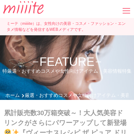
ミーテ（miiiite）は、女性向けの美容・コスメ・ファッション・エン
タメ情報などを発信するWEBメディアです。
FEATURE
特厳選・おすすめコスメや女性向けアイテム・美容情報特集
ホーム
厳選・おすすめコスメや女性向けアイテム・美容
累計販売数30万箱突破～！大人気美容ド
リンクがさらにパワーアップして新登場
『ヴィーナスレシピ ザ ピュア ドリ