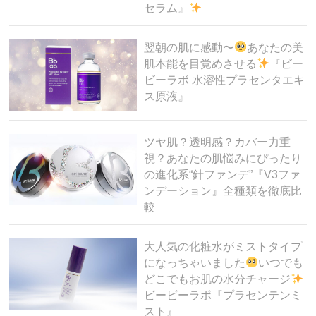
セラム』
翌朝の肌に感動〜
あなたの美
肌本能を目覚めさせる
『ビー
ビーラボ 水溶性プラセンタエキ
ス原液』
ツヤ肌？透明感？カバー力重
視？あなたの肌悩みにぴったり
の進化系“針ファンデ”『V3ファ
ンデーション』全種類を徹底比
較
大人気の化粧水がミストタイプ
になっちゃいました
いつでも
どこでもお肌の水分チャージ
ビービーラボ『プラセンテンミ
スト』