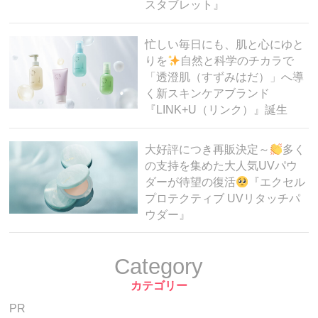
スタブレット』
忙しい毎日にも、肌と心にゆと
りを
自然と科学のチカラで
「透澄肌（すずみはだ）」へ導
く新スキンケアブランド
『LINK+U（リンク）』誕生
大好評につき再販決定～
多く
の支持を集めた大人気UVパウ
ダーが待望の復活
『エクセル
プロテクティブ UVリタッチパ
ウダー』
Category
カテゴリー
PR