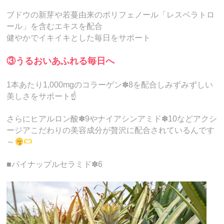
ブドウの新芽や若蔓由来のポリフェノール「レスベラトロ
ール」を含むエキスを配合
健やかでイキイキとした毎日をサポート
③うるおいあふれる毎日へ
1本あたり1,000mgのコラーゲン✽8を配合しみずみずしい
美しさをサポート☝️
さらにヒアルロン酸✽9やナイアシンアミド✽10などアクシ
ージアこだわりの美容成分が贅沢に配合されているんです
～
■パイナップルセラミド✽6