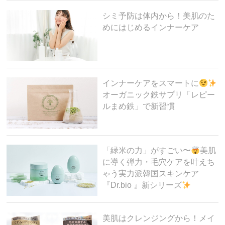
シミ予防は体内から！美肌のた
めにはじめるインナーケア
インナーケアをスマートに
オーガニック鉄サプリ「レピー
ルまめ鉄」で新習慣
「緑米の力」がすごい〜
美肌
に導く弾力・毛穴ケアを叶えち
ゃう実力派韓国スキンケア
『Dr.bio 』新シリーズ
美肌はクレンジングから！メイ