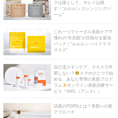
クは落として、キレイは残
す！“ルルルン クレンジングバ
ーム”
これ一つでトータル美肌ケア?!
憧れの“水光肌”が目指せる最強
パック！“ルルルン ハイドラ V
マスク”
自己流スキンケア、そろそろ卒
業しない？
スマホひとつで始
める、あなた専用の美肌プログ
ラム
オンライン美肌治療サー
ビス『ANS.（アンス）』
話題のPDRNとは？美肌への新
アプローチ