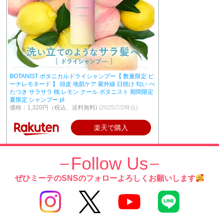
BOTANIST ボタニカルドライシャンプー【 数量限定 ピ
ーチレモネード 】 頭皮 地肌ケア 紫外線 日焼け 匂い べ
たつき サラサラ 桃 レモン クール ボタニスト 期間限定
夏限定 シャンプー pl
価格：1,320円（税込、送料無料)
(2025/7/2時点)
楽天で購入
Follow Us
ぜひミーテのSNSのフォローよろしくお願いします