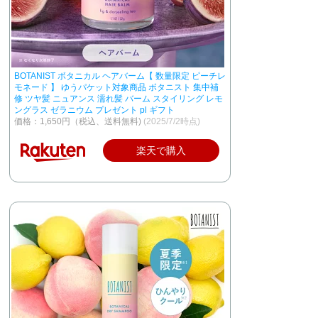
BOTANIST ボタニカル ヘアバーム【 数量限定 ピーチレ
モネード 】 ゆうパケット対象商品 ボタニスト 集中補
修 ツヤ髪 ニュアンス 濡れ髪 バーム スタイリング レモ
ングラス ゼラニウム プレゼント pl ギフト
価格：1,650円（税込、送料無料)
(2025/7/2時点)
楽天で購入