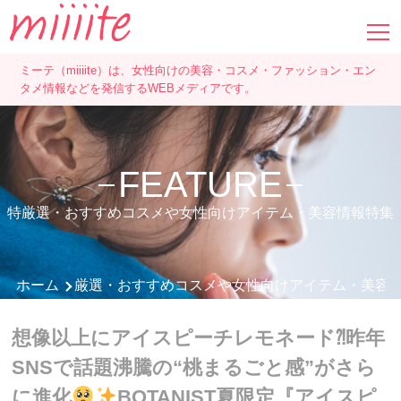
ミーテ（miiiite）は、女性向けの美容・コスメ・ファッション・エン
タメ情報などを発信するWEBメディアです。
FEATURE
特厳選・おすすめコスメや女性向けアイテム・美容情報特集
ホーム
厳選・おすすめコスメや女性向けアイテム・美容
想像以上にアイスピーチレモネード⁈昨年
SNSで話題沸騰の“桃まるごと感”がさら
に進化
BOTANIST夏限定『アイスピ