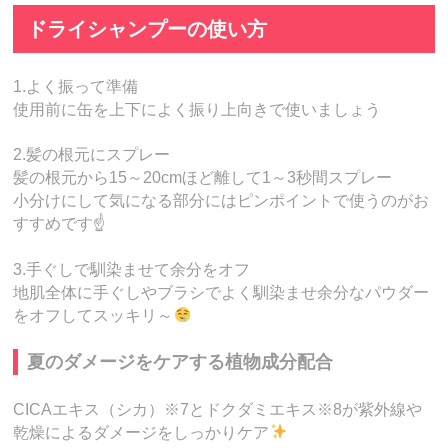
ドライシャンプーの使い方
1.よく振って準備
使用前に缶を上下によく振り上向きで使いましょう
2.髪の根元にスプレー
髪の根元から15～20cmほど離して1～3秒間スプレー
小分けにして気になる部分にはピンポイントで使うのがお
すすめです☝️
3.手ぐしで馴染ませて余分をオフ
地肌全体に手ぐしやブラシでよく馴染ませ余分なパウダー
をオフしてスッキリ～
夏のダメージをケアする植物成分配合
CICAエキス（シカ）※7とドクダミエキス※8が紫外線や
乾燥によるダメージをしっかりケア