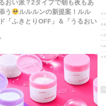
るおい派？2タイプで朝も夜もあ
添う
ルルルンの新提案！ルル
イ
ド「ふきとりOFF」＆「うるおい
ス
ヘ
4
ヘ
メ
P