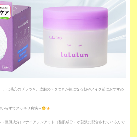
OFF」は毛穴のザラつき、皮脂のベタつきが気になる朝やメイク前におすすめ
顔いらずでスッキリ爽快～
ル（整肌成分）×ナイアシンアミド（整肌成分）が贅沢に配合されているんで