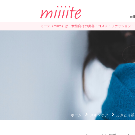
mi
ミーテ（miiiite）は、女性向けの美容・コスメ・ファッショ
ホーム
スキンケア
ふきとり派