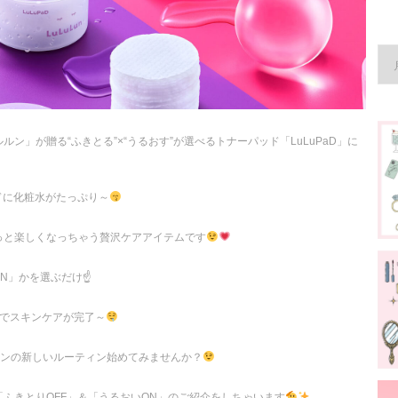
ン」が贈る“ふきとる”×“うるおす”が選べるトナーパッド「LuLuPaD」に
ドに化粧水がたっぷり～
っと楽しくなっちゃう贅沢ケアアイテムです
N」かを選ぶだけ☝️
枚でスキンケアが完了～
ルンの新しいルーティン始めてみませんか？
ふきとりOFF」＆「うるおいON」のご紹介をしちゃいます