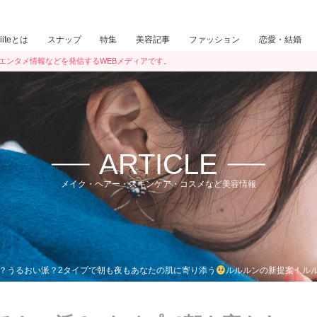
iiiteとは
スナップ
特集
美容記事
ファッション
恋愛・結婚
ン・エンタメ情報などを発信するWEBメディアです。
ARTICLE
メイク・ヘアー・スキンケア・コスメなど美容情報
？うるおい派？2タイプで朝も夜もあなたの肌に寄り添う
ルルルンの新提案！ルル