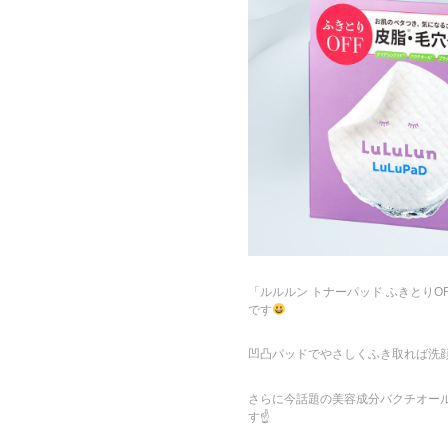
「ルルルン トナーパッド ふきとり
です
凹凸パッドでやさしくふき取れば洗
さらに今話題の美容成分バクチオー
す☝️