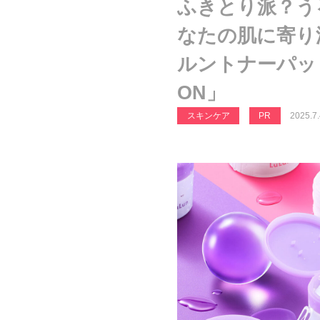
ふきとり派？う
なたの肌に寄り
ルントナーパッ
ON」
スキンケア
PR
2025.7.