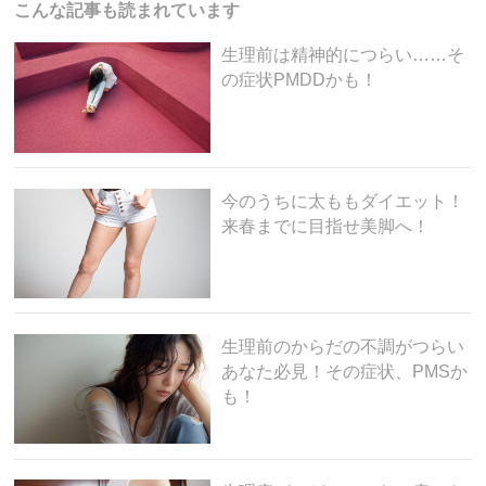
o
こんな記事も読まれています
o
生理前は精神的につらい……そ
k
の症状PMDDかも！
今のうちに太ももダイエット！
来春までに目指せ美脚へ！
生理前のからだの不調がつらい
あなた必見！その症状、PMSか
も！