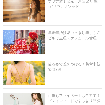
サウナ女子必見！無理なく“整
う”サウナメソッド
年末年始は思いっきり楽しも♡
ピルで生理スケジュール管理
後ろ姿で差をつける！美背中新
習慣2選
仕事もプライベートも全力で！
ブレインフードですっきり習慣