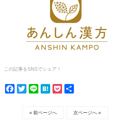
この記事をSNSでシェア！
F
T
Li
H
P
共
a
wi
n
at
o
有
c
tt
e
e
ck
« 前ページへ
次ページへ »
e
er
n
et
b
a