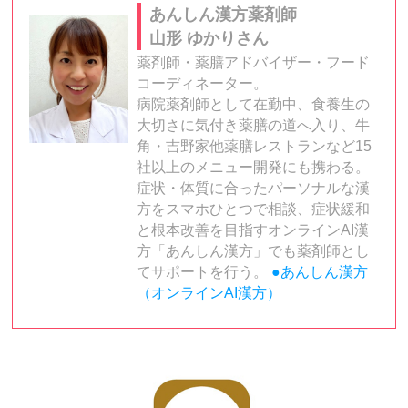
あんしん漢方薬剤師
山形 ゆかりさん
薬剤師・薬膳アドバイザー・フード
コーディネーター。
病院薬剤師として在勤中、食養生の
大切さに気付き薬膳の道へ入り、牛
角・吉野家他薬膳レストランなど15
社以上のメニュー開発にも携わる。
症状・体質に合ったパーソナルな漢
方をスマホひとつで相談、症状緩和
と根本改善を目指すオンラインAI漢
方「あんしん漢方」でも薬剤師とし
てサポートを行う。
●あんしん漢方
（オンラインAI漢方）