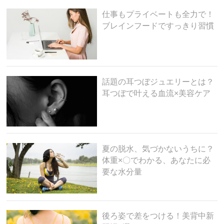
仕事もプライベートも全力で！
ブレインフードですっきり習慣
話題の耳つぼジュエリーとは？
耳つぼで叶える血流×美容ケア
夏の脱水、気づかないうちに？
体重×〇でわかる、あなたに必
要な水分量
後ろ姿で差をつける！美背中新