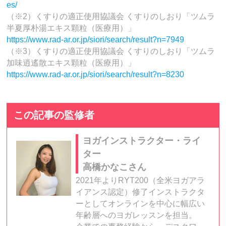
es/
（※2）くすりの適正使用協議会 くすりのしおり「ツムラ
半夏厚朴湯エキス顆粒（医療用）」
https://www.rad-ar.or.jp/siori/search/result?n=7949
（※3）くすりの適正使用協議会 くすりのしおり「ツムラ
加味逍遙散エキス顆粒（医療用）」
https://www.rad-ar.or.jp/siori/search/result?n=8230
この記事の監修者
ヨガインストラクター・ライ
ター
高橋かなこさん
2021年よりRYT200（全米ヨガアラ
イアンス認定）修了インストラクタ
ーとしてオンラインを中心に幅広い
年齢層へのヨガレッスンを担当。