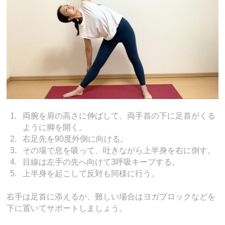
両腕を肩の高さに伸ばして、両手首の下に足首がくる
ように脚を開く。
右足先を90度外側に向ける。
その場で息を吸って、吐きながら上半身を右に倒す。
目線は左手の先へ向けて3呼吸キープする。
上半身を起こして反対も同様に行う。
右手は足首に添えるか、難しい場合はヨガブロックなどを
下に置いてサポートしましょう。