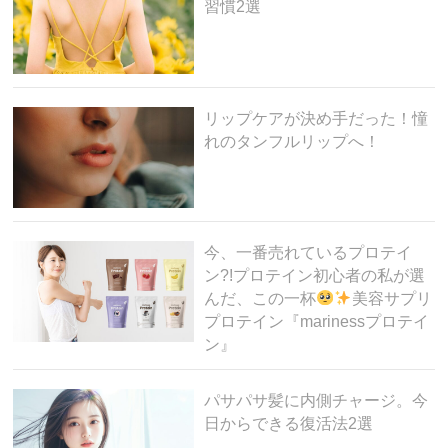
習慣2選
リップケアが決め手だった！憧
れのタンフルリップへ！
今、一番売れているプロテイ
ン?!プロテイン初心者の私が選
んだ、この一杯
美容サプリ
プロテイン『marinessプロテイ
ン』
パサパサ髪に内側チャージ。今
日からできる復活法2選