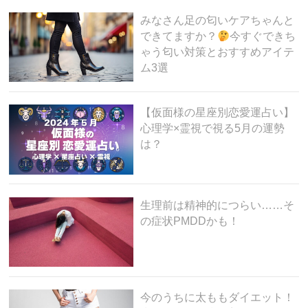
o
みなさん足の匂いケアちゃんと
k
できてますか？
今すぐできち
ゃう匂い対策とおすすめアイテ
ム3選
【仮面様の星座別恋愛運占い】
心理学×霊視で視る5月の運勢
は？
生理前は精神的につらい……そ
の症状PMDDかも！
今のうちに太ももダイエット！