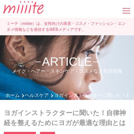
ミーテ（miiiite）は、女性向けの美容・コスメ・ファッション・エン
タメ情報などを発信するWEBメディアです。
ARTICLE
メイク・ヘアー・スキンケア・コスメなど美容情報
ホーム
ヘルスケア
ヨガインストラクターに聞いた！自
ヨガインストラクターに聞いた！自律神
経を整えるためにヨガが最適な理由とは