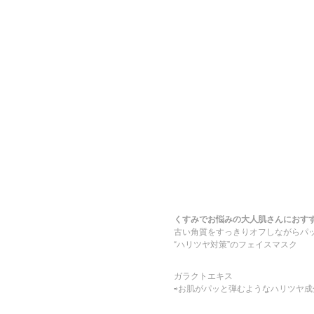
くすみでお悩みの大人肌さんにおす
古い角質をすっきりオフしながらパ
“ハリツヤ対策”のフェイスマスク
ガラクトエキス
⇨お肌がパッと弾むようなハリツヤ成