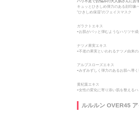
ハリ不足でお悩みの大人肌さんにお
キュッとひきしめ弾力のある顔印象
“ひきしめ保湿”のフェイスマスク
ガラクトエキス
⇨お肌がパッと弾むようなハリツヤ成
ナツメ果実エキス
⇨不老の果実といわれるナツメ由来の
アルプスローズエキス
⇨みずみずしく弾力のあるお肌へ導く
黄杞葉エキス
⇨女性の変化に寄り添い肌を整えるハ
ルルルン OVER45 