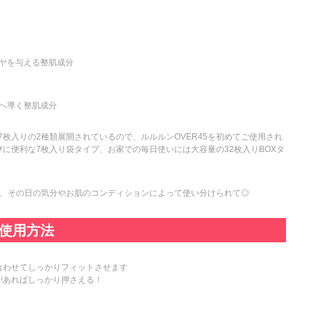
ツヤを与える整肌成分
肌へ導く整肌成分
りと7枚入りの2種類展開されているので、ルルルンOVER45を初めてご使用され
に便利な7枚入り袋タイプ、お家での毎日使いには大容量の32枚入りBOXタ
で、その日の気分やお肌のコンディションによって使い分けられて◎
の使用方法
合わせてしっかりフィットさせます
があればしっかり押さえる！