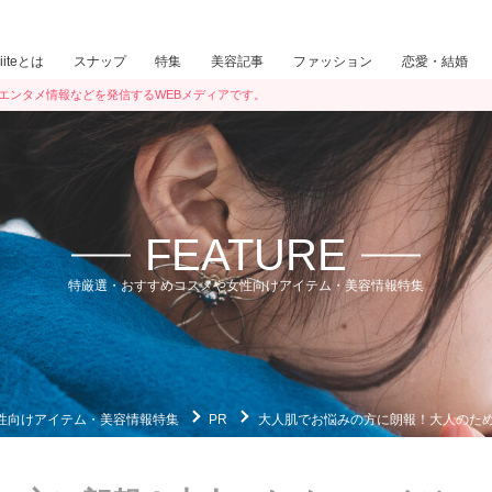
iiiteとは
スナップ
特集
美容記事
ファッション
恋愛・結婚
ン・エンタメ情報などを発信するWEBメディアです。
FEATURE
特厳選・おすすめコスメや女性向けアイテム・美容情報特集
性向けアイテム・美容情報特集
PR
大人肌でお悩みの方に朗報！大人のための