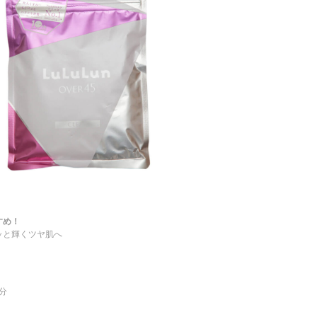
すめ！
ッと輝くツヤ肌へ
分