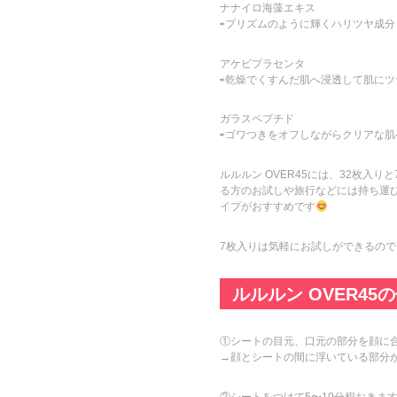
ナナイロ海藻エキス
⇨プリズムのように輝くハリツヤ成分
アケビプラセンタ
⇨乾燥でくすんだ肌へ浸透して肌に
ガラスペプチド
⇨ゴワつきをオフしながらクリアな
ルルルン OVER45には、32枚入
る方のお試しや旅行などには持ち運び
イプがおすすめです
7枚入りは気軽にお試しができるの
ルルルン OVER45
①シートの目元、口元の部分を顔に
→顔とシートの間に浮いている部分