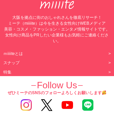
大阪を拠点に街のおしゃれさんを徹底リサーチ！
ミーテ（miiiite）は今を生きる女性向けWEBメディア
美容・コスメ・ファッション・エンタメ情報サイトです。
女性向け商品をPRしたい企業様もお気軽にご連絡くださ
い。
ｍiiiiteとは
>
スナップ
>
特集
>
美容記事
>
Follow Us
ファッション
>
ぜひミーテのSNSのフォローよろしくお願いします
恋愛・結婚
>
エンタメ
>