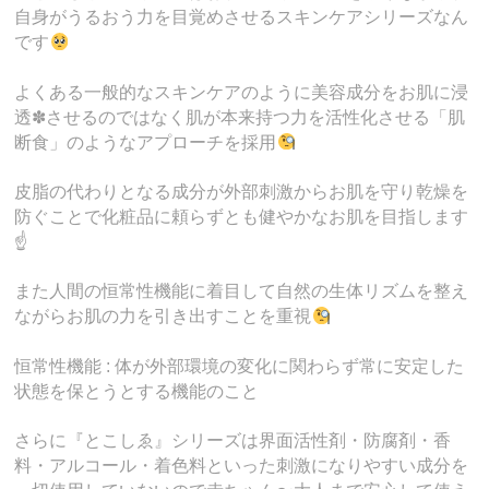
自身がうるおう力を目覚めさせるスキンケアシリーズなん
です
よくある一般的なスキンケアのように美容成分をお肌に浸
透✽させるのではなく肌が本来持つ力を活性化させる「肌
断食」のようなアプローチを採用
皮脂の代わりとなる成分が外部刺激からお肌を守り乾燥を
防ぐことで化粧品に頼らずとも健やかなお肌を目指します
☝️
また人間の恒常性機能に着目して自然の生体リズムを整え
ながらお肌の力を引き出すことを重視
恒常性機能 : 体が外部環境の変化に関わらず常に安定した
状態を保とうとする機能のこと
さらに『とこしゑ』シリーズは界面活性剤・防腐剤・香
料・アルコール・着色料といった刺激になりやすい成分を