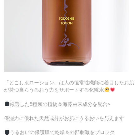
「とこしゑローション」は人の恒常性機能に着目したお肌
が持つ自らうるおう力をサポートする化粧水
厳選した5種類の植物＆海藻由来成分を配合>
保湿力に優れた天然成分がお肌にうるおいを与えます
うるおいの保護膜で乾燥＆外部刺激をブロック