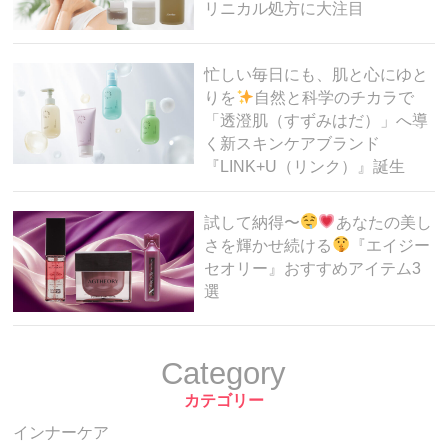
リニカル処方に大注目
忙しい毎日にも、肌と心にゆと
りを
自然と科学のチカラで
「透澄肌（すずみはだ）」へ導
く新スキンケアブランド
『LINK+U（リンク）』誕生
試して納得〜
あなたの美し
さを輝かせ続ける
『エイジー
セオリー』おすすめアイテム3
選
Category
カテゴリー
インナーケア