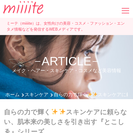
ミーテ（miiiite）は、女性向けの美容・コスメ・ファッション・エン
タメ情報などを発信するWEBメディアです。
ARTICLE
メイク・ヘアー・スキンケア・コスメなど美容情報
ホーム
スキンケア
自らの力で輝く
スキンケアに頼
自らの力で輝く
スキンケアに頼らな
い、肌本来の美しさを引き出す『とこし
ゑ』シリーズ