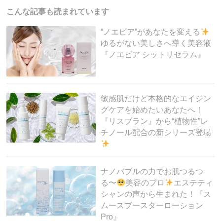
o
こんな記事も読まれています
o
“ノエビア”があなたを変える
k
ゆるがない美しさへ導く美容液
『ノエビア シットリセラム』
敏感肌だけど本格的なエイジン
グケアを始めたいあなたへ！
『リスブラン』から“植物性”レ
チノール配合の新シリーズ登場
ナノバブルの力でお肌つるつ
る〜
美容のプロ
エステティ
シャンの声から生まれた！『ス
ムースブースターローション
Pro』