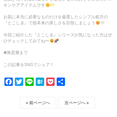
キンケアアイテムです
お肌に本当に必要なものだけを厳選したシンプル処方の
『とこしゑ』で肌本来の美しさを目指しましょう
今回ご紹介した『とこしゑ』シリーズが気になった方はぜ
ひチェックしてみてね〜
✽角質層まで
この記事をSNSでシェア！
F
T
Li
H
P
共
a
wi
n
at
o
有
c
tt
e
e
ck
« 前ページへ
次ページへ »
e
er
n
et
b
a