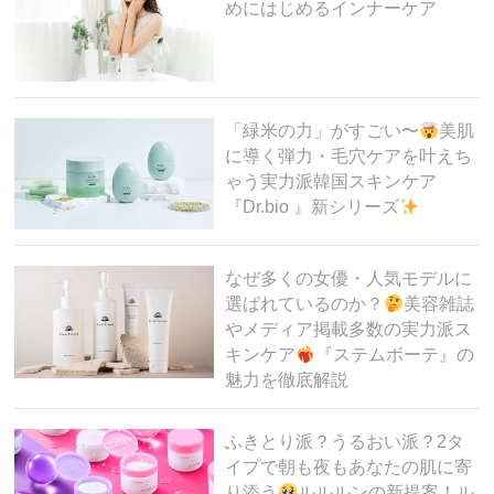
めにはじめるインナーケア
「緑米の力」がすごい〜
美肌
に導く弾力・毛穴ケアを叶えち
ゃう実力派韓国スキンケア
『Dr.bio 』新シリーズ
なぜ多くの女優・人気モデルに
選ばれているのか？
美容雑誌
やメディア掲載多数の実力派ス
キンケア
『ステムボーテ』の
魅力を徹底解説
ふきとり派？うるおい派？2タ
イプで朝も夜もあなたの肌に寄
り添う
ルルルンの新提案！ル