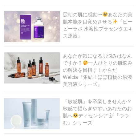
翌朝の肌に感動〜
あなたの美
肌本能を目覚めさせる
『ビー
ビーラボ 水溶性プラセンタエキ
ス原液』
あなたが気になる肌悩みはなん
ですか？
一人ひとりの肌悩み
の解決を目指す！からだ
Welcia『集結！ほぼ植物の原液
美容液シリーズ』
「敏感肌」を卒業しませんか？
敏感で揺らぎやすいあなたのお
肌へ
ディセンシア 新『つつ
む』シリーズ