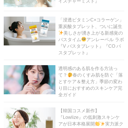
イスチャーミスト』
「浸透ビタミンC×コラーゲン」
重炭酸タブレット、ついに誕生
美しさが湧き上がる新感覚の
バスタイム
アンレーベル ラボ
『V バスタブレット』『CO バ
スタブレット』
透明感のある肌を作る方法っ
て？
春のくすみ肌を防ぐ「落
とすケア＆整え方」季節の変わ
り目におすすめのスキンケア完
全ガイド
【韓国コスメ新作】
『Lowlize』の低刺激スキンケ
アが日本本格展開
実力派ク