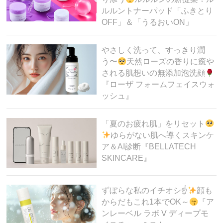
ルルントナーパッド「ふきとり
OFF」＆「うるおいON」
やさしく洗って、すっきり潤
う〜
天然ローズの香りに癒や
される肌想いの無添加泡洗顔
『ローザ フォームフェイスウォ
ッシュ』
「夏のお疲れ肌」をリセット
ゆらがない肌へ導くスキンケ
ア＆AI診断『BELLATECH
SKINCARE』
ずぼらな私のイチオシ☝
顔も
からだもこれ1本でOK～
『ア
ンレーベル ラボ V ディープモ