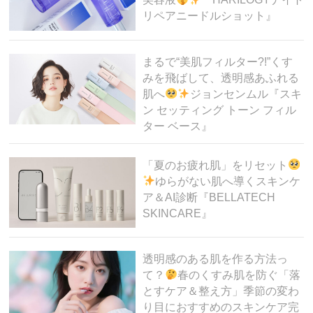
リペアニードルショット』
まるで“美肌フィルター?!”くす
みを飛ばして、透明感あふれる
肌へ
ジョンセンムル『スキ
ン セッティング トーン フィル
ター ベース』
「夏のお疲れ肌」をリセット
ゆらがない肌へ導くスキンケ
ア＆AI診断『BELLATECH
SKINCARE』
透明感のある肌を作る方法っ
て？
春のくすみ肌を防ぐ「落
とすケア＆整え方」季節の変わ
り目におすすめのスキンケア完