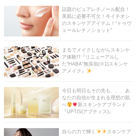
o
話題のピュアレチノール配合！
k
美肌に必要不可欠！今イチオシ
のスキンケアアイテム！“トゥヴ
ェールレチノショット”
まるでメイクしながらスキンケ
ア体験!?『リニューアルし
た“HABA”無添加(※1)スキンケ
アメイク』
今日も明日もその先も、、、あ
なたの自信が生まれる理想の肌
へ
新スキンケアブランド
『UPTIS(アプティス)』
自らの力で輝く
スキンケア