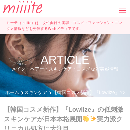
ミーテ（miiiite）は、女性向けの美容・コスメ・ファッション・エン
タメ情報などを発信するWEBメディアです。
ARTICLE
メイク・ヘアー・スキンケア・コスメなど美容情報
ホーム
スキンケア
【韓国コスメ新作】『Lowlize』
【韓国コスメ新作】『Lowlize』の低刺激
スキンケアが日本本格展開
実力派ク
リニカル処方に大注目