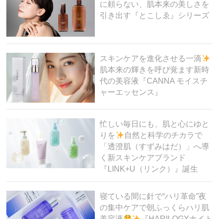
に頼らない、肌本来の美しさを
引き出す『とこしゑ』シリーズ
スキンケアを進化させる一滴
肌本来の輝きを呼び覚ます新時
代の美容液『CANNA モイスチ
ャーエッセンス』
忙しい毎日にも、肌と心にゆと
りを
自然と科学のチカラで
「透澄肌（すずみはだ）」へ導
く新スキンケアブランド
『LINK+U（リンク）』誕生
寝ている間に針で“ハリ革命”夜
の集中ケアで朝ふっくらハリ肌
美容液
『HARILOGYナイト