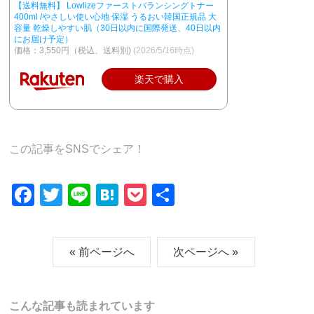
【送料無料】 Lowlizeファーストバランシングトナー
400ml /やさしい使い心地 保湿 うるおい韓国正規品 大
容量 乾燥しやすい肌（30日以内に国際発送、40日以内
にお届け予定）
価格：3,550円（税込、送料別)
(2026/5/16時点)
楽天で購入
この記事をSNSでシェア！
F
T
Li
H
P
共
a
wi
n
at
o
有
c
tt
e
e
ck
« 前ページへ
次ページへ »
e
er
n
et
b
a
o
こんな記事も読まれています