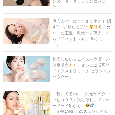
ンヌーダークッションコンシー
ラー』
毛穴カバーはここまで来た！“隠
す”から“魅せる肌”へ
毛穴カ
バーの王道「毛穴パテ職人」か
ら『フィットスキンBBシリー
ズ』
乾燥しないフェイスパウダーの
決定版☝
エクセル史上最高峰
『エクストラリッチ セラムイン
パウダー』
「乾いてるのに、なぜかベタつ
いちゃう？」実はそれ、インナ
ードライ肌かも～
『SPICARE』のスキンケア＆