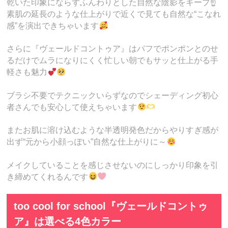
乾いた印象にならずふんわりとした自然な陰影をキープ☝️
素肌の延長のような仕上がりで近くで見ても自然な“こなれ
感”を演出できちゃいます
さらに『ヴェールドコントゥア』はパフでポンポンとのせ
るだけでムラになりにくく忙しい朝でもサッと仕上がる手
軽さも魅力
ブラシ不要でテクニックいらずなのでシェーディング初心
者さんでも安心して使えちゃいます
またお肌に溶け込むような半透明発色だからやりすぎ感が
出ず“元から小顔っぽい”自然な仕上がりに～
メイクしていることを感じさせないのにしっかり印象を引
き締めてくれるんです
too cool for school『ヴェールドコントゥ
ア』は選べる4色カラー