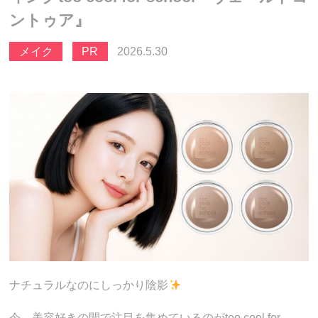
ントゥア』
メイク
PR
2026.5.30
ナチュラルなのにしっかり陰影
今、美容好きの間で注目を集めているのがtoo cool for