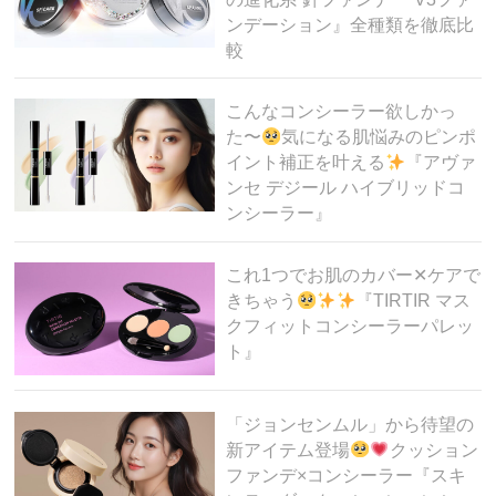
ンデーション』全種類を徹底比
較
こんなコンシーラー欲しかっ
た〜
気になる肌悩みのピンポ
イント補正を叶える
『アヴァ
ンセ デジール ハイブリッドコ
ンシーラー』
これ1つでお肌のカバー✕ケアで
きちゃう
『TIRTIR マス
クフィットコンシーラーパレッ
ト』
「ジョンセンムル」から待望の
新アイテム登場
クッション
ファンデ×コンシーラー『スキ