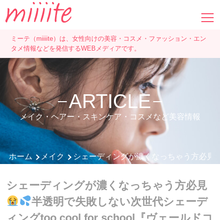
ミーテ（miiiite）は、女性向けの美容・コスメ・ファッション・エン
タメ情報などを発信するWEBメディアです。
ARTICLE
メイク・ヘアー・スキンケア・コスメなど美容情報
ホーム
メイク
シェーディングが濃くなっちゃう方必見
シェーディングが濃くなっちゃう方必見
半透明で失敗しない次世代シェーデ
ィングtoo cool for school『ヴェールドコ