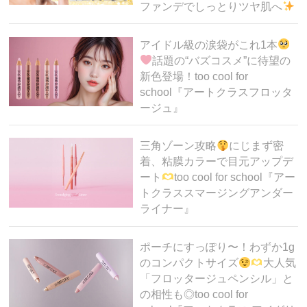
ファンデでしっとりツヤ肌へ
アイドル級の涙袋がこれ1本
話題の“バズコスメ”に待望の
新色登場！too cool for
school『アートクラスフロッタ
ージュ』
三角ゾーン攻略
にじまず密
着、粘膜カラーで目元アップデ
ート
too cool for school『アー
トクラススマージングアンダー
ライナー』
ポーチにすっぽり〜！わずか1g
のコンパクトサイズ
大人気
「フロッタージュペンシル」と
の相性も◎too cool for