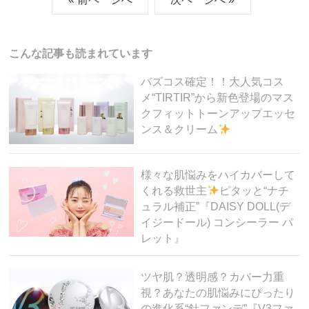
e
er
n
et
b
a
o
こんな記事も読まれています
o
バズコス確定！！大人気コス
k
メ“TIRTIR”から新色登場のマス
クフィットトーンアップエッセ
ンス＆クリーム
様々な肌悩みをハイカバーして
くれる救世主
ピタッと“ナチ
ュラル補正”『DAISY DOLL(デ
イジードール) コンシーラー パ
レット』
ツヤ肌？透明感？カバー力重
視？あなたの肌悩みにぴったり
の進化系“針ファンデ”『V3ファ