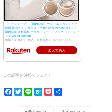
【公式ショップ】【国内発送】ヴェールドコントゥア
韓国 韓国コスメ 韓国メイク too cool for school TCFS
国内発送 送料無料 パウダーシェーディング シェーディ
ング veiled contour
価格：3,090円（税込、送料無料)
(2026/5/30時点)
楽天で購入
この記事をSNSでシェア！
F
T
Li
H
P
共
a
wi
n
at
o
有
c
tt
e
e
ck
« 前ページへ
次ページへ »