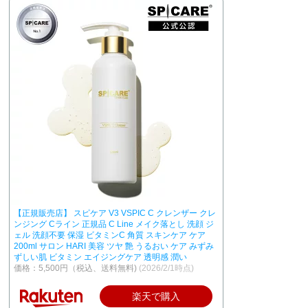
【正規販売店】 スピケア V3 VSPIC C クレンザー クレ
ンジング Cライン 正規品 C Line メイク落とし 洗顔 ジ
ェル 洗顔不要 保湿 ビタミンC 角質 スキンケア ケア
200ml サロン HARI 美容 ツヤ 艶 うるおい ケア みずみ
ずしい肌 ビタミン エイジングケア 透明感 潤い
価格：5,500円（税込、送料無料)
(2026/2/1時点)
楽天で購入