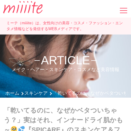
ミーテ（miiiite）は、女性向けの美容・コスメ・ファッション・エン
タメ情報などを発信するWEBメディアです。
ARTICLE
メイク・ヘアー・スキンケア・コスメなど美容情報
ホーム
スキンケア
「乾いてるのに、なぜかベタついち
「乾いてるのに、なぜかベタついちゃ
う？」実はそれ、インナードライ肌かも
～
『SPICARE』のスキンケア＆フ