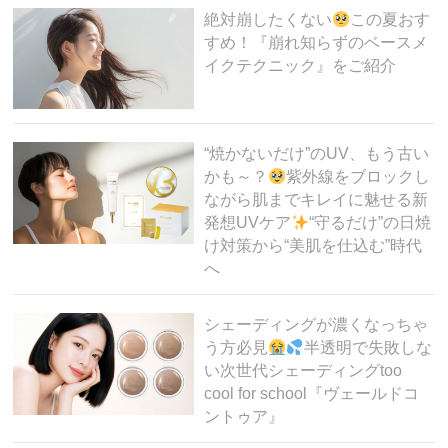
絶対崩したくない
この夏おす
すめ！『崩れ知らずのベースメ
イクテクニック』をご紹介
“焼かないだけ”のUV、もう古い
かも～？
紫外線をブロックし
ながら肌までキレイに魅せる新
発想UVケア
“守るだけ”の日焼
け対策から“美肌を仕込む”時代
へ
シェーディングが濃くなっちゃ
う方必見
半透明で失敗しな
い次世代シェーディングtoo
cool for school『ヴェールドコ
ントゥア』