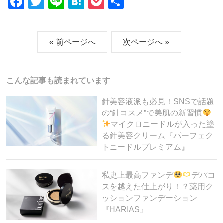
F
T
Li
H
P
共
a
wi
n
at
o
有
c
tt
e
e
ck
« 前ページへ
次ページへ »
e
er
n
et
b
a
o
こんな記事も読まれています
o
針美容液派も必見！SNSで話題
k
の“針コスメ”で美肌の新習慣
マイクロニードルが入った塗
る針美容クリーム『パーフェク
トニードルプレミアム』
私史上最高ファンデ
デパコ
スを越えた仕上がり！？薬用ク
ッションファンデーション
『HARIAS』