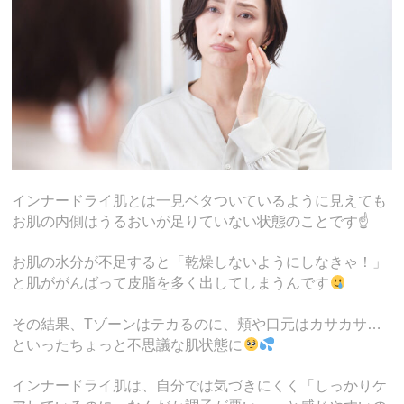
インナードライ肌とは一見ベタついているように見えても
お肌の内側はうるおいが足りていない状態のことです☝️
お肌の水分が不足すると「乾燥しないようにしなきゃ！」
と肌ががんばって皮脂を多く出してしまうんです
その結果、Tゾーンはテカるのに、頬や口元はカサカサ…
といったちょっと不思議な肌状態に
インナードライ肌は、自分では気づきにくく「しっかりケ