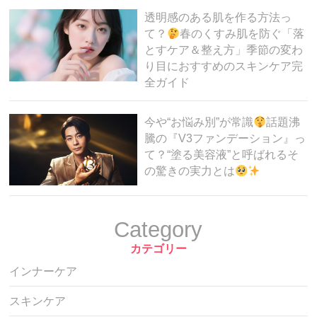
透明感のある肌を作る方法っ
て？
春のくすみ肌を防ぐ「落
とすケア＆整え方」季節の変わ
り目におすすめのスキンケア完
全ガイド
今や“お悩み別”が常識
話題沸
騰の『V3ファンデーション』っ
て？“塗る美容液”と呼ばれるそ
の驚きの実力とは
Category
カテゴリー
インナーケア
スキンケア