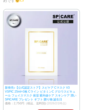
めです
新発売♪【公式認定ストア】スピケア Cマスク V3
VSPIC 25ml×3枚 Cライン ビタミンC グロウスピキュ
ール フェイスマスク 保湿 紫外線ケア スキンケア 潤い
SPICARE プレゼント ギフト 贈り物 誕生日
価格：2,750円（税込、送料別)
(2026/2/1時点)