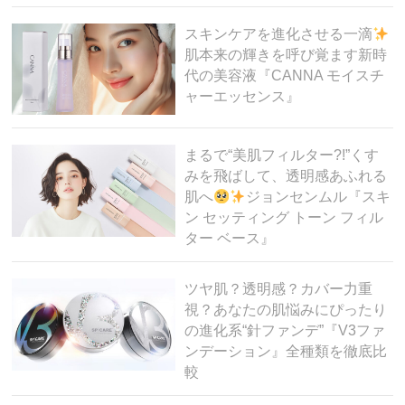
スキンケアを進化させる一滴
肌本来の輝きを呼び覚ます新時
代の美容液『CANNA モイスチ
ャーエッセンス』
まるで“美肌フィルター?!”くす
みを飛ばして、透明感あふれる
肌へ
ジョンセンムル『スキ
ン セッティング トーン フィル
ター ベース』
ツヤ肌？透明感？カバー力重
視？あなたの肌悩みにぴったり
の進化系“針ファンデ”『V3ファ
ンデーション』全種類を徹底比
較