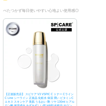
べたつかず毎日使いやすい心地よい使用感◎
【正規販売店】 スピケア V3 VSPIC C トナー Cライン
C Line シーライン 正規品 化粧水 保湿 潤い ビタミンC
エキス スキンケア 美肌 うるおい 艶 ツヤ 130ml ヒアル
ロン酸 保湿成分 みずみずしい肌 HARI 化粧品 サロン