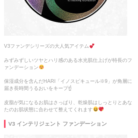
V3ファンデシリーズの大人気アイテム
みずみずしいツヤとハリ感のある水光肌仕上げが特長のフ
ァンデーション
保湿成分を含んだHARI「イノスピキュール※9」が角層に
届き長時間うるおいをキープ☝️
皮脂が気になるお肌はさっぱり、乾燥肌はしっとりとあな
たのお肌状態に合わせて整えてくれます
V3 インテリジェント ファンデーション