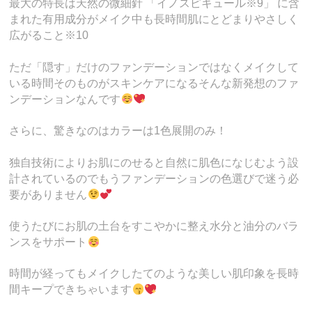
最大の特長は天然の微細針 「イノスピキュール※9」 に含
まれた有用成分がメイク中も長時間肌にとどまりやさしく
広がること※10
ただ「隠す」だけのファンデーションではなくメイクして
いる時間そのものがスキンケアになるそんな新発想のファ
ンデーションなんです
さらに、驚きなのはカラーは1色展開のみ！
独自技術によりお肌にのせると自然に肌色になじむよう設
計されているのでもうファンデーションの色選びで迷う必
要がありません
使うたびにお肌の土台をすこやかに整え水分と油分のバラ
ンスをサポート
時間が経ってもメイクしたてのような美しい肌印象を長時
間キープできちゃいます