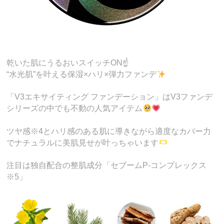
乾いた肌にうるおいスイッチON☝️
“水光肌”を叶える保湿×ハリ×弾力ファンデ
「V3エキサイティング ファンデーション」はV3ファンデ
シリーズの中でも不動の人気アイテム
ツヤ感※4とハリ感のある肌に導きながら適度なカバー力
でナチュラルに美肌見せが叶っちゃいます
注目は独自配合の整肌成分「セブームP-コンプレックス
※5」