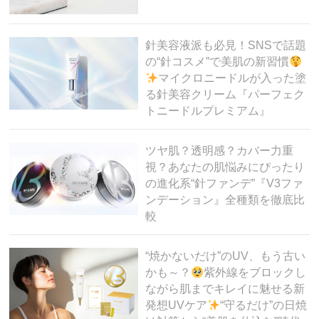
針美容液派も必見！SNSで話題
の“針コスメ”で美肌の新習慣
マイクロニードルが入った塗
る針美容クリーム『パーフェク
トニードルプレミアム』
ツヤ肌？透明感？カバー力重
視？あなたの肌悩みにぴったり
の進化系“針ファンデ”『V3ファ
ンデーション』全種類を徹底比
較
“焼かないだけ”のUV、もう古い
かも～？
紫外線をブロックし
ながら肌までキレイに魅せる新
発想UVケア
“守るだけ”の日焼