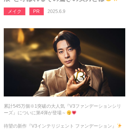
メイク
PR
2025.6.9
累計545万個※1突破の大人気『V3ファンデーションシリ
ーズ』についに第4弾が登場～
待望の新作『V3インテリジェント ファンデーション』