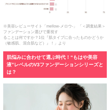
※美容レビューサイト「mellow-メロウ-」 「＜調査結果＞
ファンデーション選びで重視す
ることは何ですか？1位『肌タイプに合ったものかどうか
（敏感肌、混合肌など）』！」より
肌悩みに合わせて選ぶ時代！“もはや美容
液”レベルのV3ファンデーションシリーズと
は？