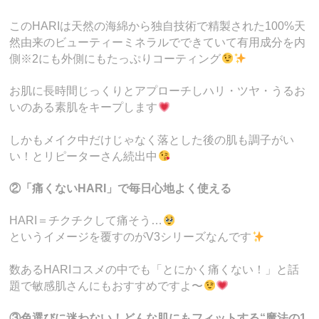
このHARIは天然の海綿から独自技術で精製された100%天
然由来のビューティーミネラルでできていて有用成分を内
側※2にも外側にもたっぷりコーティング
お肌に長時間じっくりとアプローチしハリ・ツヤ・うるお
いのある素肌をキープします
しかもメイク中だけじゃなく落とした後の肌も調子がい
い！とリピーターさん続出中
②「痛くないHARI」で毎日心地よく使える
HARI＝チクチクして痛そう…
というイメージを覆すのがV3シリーズなんです
数あるHARIコスメの中でも「とにかく痛くない！」と話
題で敏感肌さんにもおすすめですよ〜
③色選びに迷わない！どんな肌にもフィットする“魔法の1