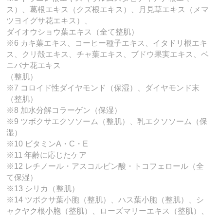
ス）、葛根エキス（クズ根エキス）、月見草エキス（メマ
ツヨイグサ花エキス）、
ダイオウショウ葉エキス（全て整肌）
※6 カキ葉エキス、コーヒー種子エキス、イタドリ根エキ
ス、クリ殻エキス、チャ葉エキス、ブドウ果実エキス、ベ
ニバナ花エキス
（整肌）
※7 コロイド性ダイヤモンド（保湿）、ダイヤモンド末
（整肌）
※8 加水分解コラーゲン（保湿）
※9 ツボクサエクソソーム（整肌）、乳エクソソーム（保
湿）
※10 ビタミンA・C・E
※11 年齢に応じたケア
※12 レチノール・アスコルビン酸・トコフェロール（全
て保湿）
※13 シリカ（整肌）
※14 ツボクサ葉小胞（整肌）、ハス葉小胞（整肌）、シ
ャクヤク根小胞（整肌）、ローズマリーエキス（整肌）、