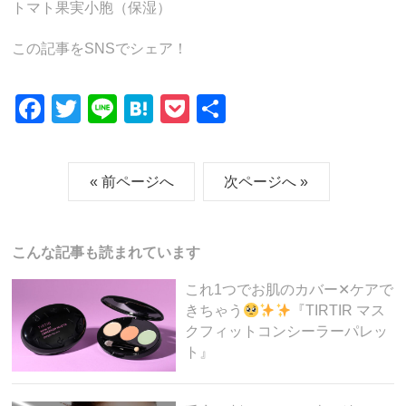
トマト果実小胞（保湿）
この記事をSNSでシェア！
F
T
Li
H
P
共
a
wi
n
at
o
有
c
tt
e
e
ck
« 前ページへ
次ページへ »
e
er
n
et
b
a
o
こんな記事も読まれています
o
これ1つでお肌のカバー✕ケアで
k
きちゃう
『TIRTIR マス
クフィットコンシーラーパレッ
ト』