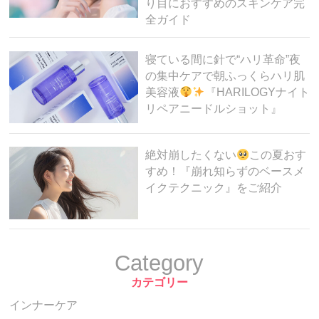
り目におすすめのスキンケア完
全ガイド
寝ている間に針で“ハリ革命”夜
の集中ケアで朝ふっくらハリ肌
美容液
『HARILOGYナイト
リペアニードルショット』
絶対崩したくない
この夏おす
すめ！『崩れ知らずのベースメ
イクテクニック』をご紹介
Category
カテゴリー
インナーケア