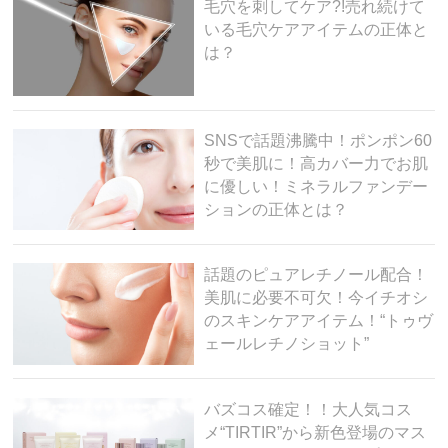
毛穴を刺してケア?!売れ続けて
いる毛穴ケアアイテムの正体と
は？
SNSで話題沸騰中！ポンポン60
秒で美肌に！高カバー力でお肌
に優しい！ミネラルファンデー
ションの正体とは？
話題のピュアレチノール配合！
美肌に必要不可欠！今イチオシ
のスキンケアアイテム！“トゥヴ
ェールレチノショット”
バズコス確定！！大人気コス
メ“TIRTIR”から新色登場のマス