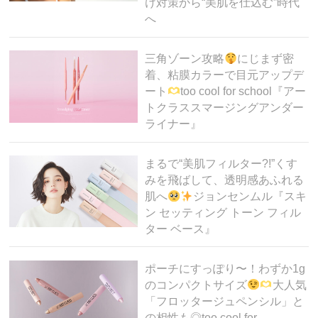
け対策から“美肌を仕込む”時代
へ
三角ゾーン攻略
にじまず密
着、粘膜カラーで目元アップデ
ート
too cool for school『アー
トクラススマージングアンダー
ライナー』
まるで“美肌フィルター?!”くす
みを飛ばして、透明感あふれる
肌へ
ジョンセンムル『スキ
ン セッティング トーン フィル
ター ベース』
ポーチにすっぽり〜！わずか1g
のコンパクトサイズ
大人気
「フロッタージュペンシル」と
の相性も◎too cool for