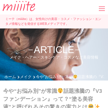
ミーテ（miiiite）は、女性向けの美容・コスメ・ファッション・エン
タメ情報などを発信するWEBメディアです。
ARTICLE
メイク・ヘアー・スキンケア・コスメなど美容情報
ホーム
メイク
今や“お悩み別”が常識
話題沸騰の『V3
今や“お悩み別”が常識
話題沸騰の『V3
ファンデーション』って？“塗る美容
液”と呼ばれるその驚きの実力とは