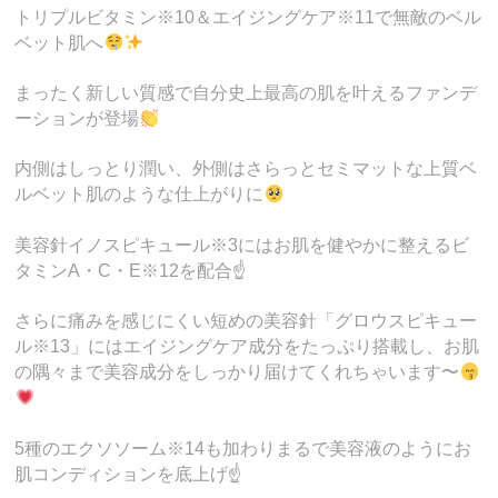
トリプルビタミン※10＆エイジングケア※11で無敵のベル
ベット肌へ
まったく新しい質感で自分史上最高の肌を叶えるファンデ
ーションが登場
内側はしっとり潤い、外側はさらっとセミマットな上質ベ
ルベット肌のような仕上がりに
美容針イノスピキュール※3にはお肌を健やかに整えるビ
タミンA・C・E※12を配合☝️
さらに痛みを感じにくい短めの美容針「グロウスピキュー
ル※13」にはエイジングケア成分をたっぷり搭載し、お肌
の隅々まで美容成分をしっかり届けてくれちゃいます〜
5種のエクソソーム※14も加わりまるで美容液のようにお
肌コンディションを底上げ☝️