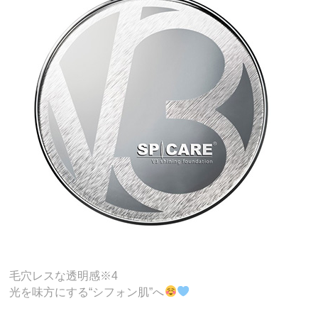
毛穴レスな透明感※4
光を味方にする“シフォン肌”へ