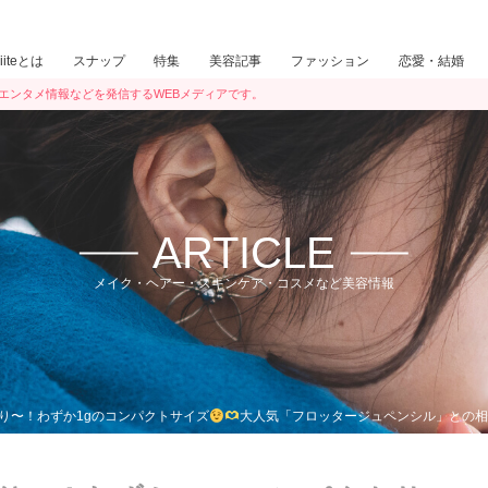
iiiteとは
スナップ
特集
美容記事
ファッション
恋愛・結婚
ン・エンタメ情報などを発信するWEBメディアです。
ARTICLE
メイク・ヘアー・スキンケア・コスメなど美容情報
り〜！わずか1gのコンパクトサイズ
大人気「フロッタージュペンシル」との相性も◎t