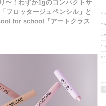
り〜！わずか1gのコンパクトサ
気「フロッタージュペンシル」と
イ
ool for school『アートクラス
ス
ヘ
ヘ
メ
P