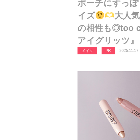
ポーチにすっぽ
イズ
大人
の相性も◎too c
アイグリッツ』
メイク
PR
2025.11.17