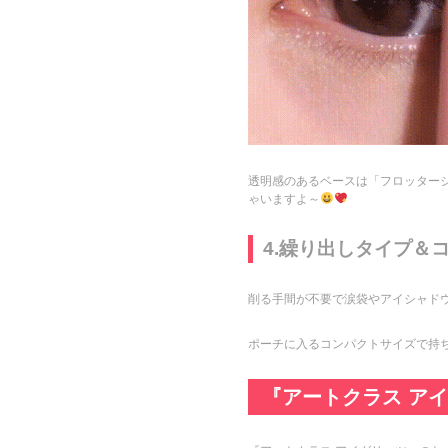
透明感のあるベースは「フロッター
ゃいますよ～
4.繰り出しタイプ＆
削る手間が不要で涙袋やアイシャドウ
ポーチに入るコンパクトサイズで持
『アートクラス ア