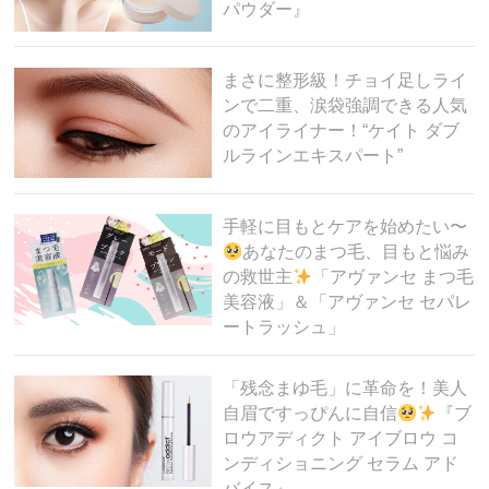
パウダー』
まさに整形級！チョイ足しライ
ンで二重、涙袋強調できる人気
のアイライナー！“ケイト ダブ
ルラインエキスパート”
手軽に目もとケアを始めたい〜
あなたのまつ毛、目もと悩み
の救世主
「アヴァンセ まつ毛
美容液」＆「アヴァンセ セパレ
ートラッシュ」
「残念まゆ毛」に革命を！美人
自眉ですっぴんに自信
『ブ
ロウアディクト アイブロウ コ
ンディショニング セラム アド
バイス』