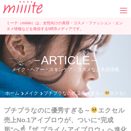
ミーテ（miiiite）は、女性向けの美容・コスメ・ファッション・エン
タメ情報などを発信するWEBメディアです。
ARTICLE
メイク・ヘアー・スキンケア・コスメなど美容情報
ホーム
メイク
プチプラなのに優秀すぎる～
エクセル売
プチプラなのに優秀すぎる～
エクセル
売上No.1アイブロウが、ついに“完成
形”へ☝
『ザ プライムアイブロウ』へ進化