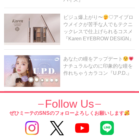
ビジュ爆上がり〜
♡アイブロ
ウメイクが苦手な人でもテクニ
ックレスで仕上げられるコスメ
『Karen EYEBROW DESIGN』
あなたの瞳をアップデート
ナチュラルなのに印象的な瞳を
作れちゃうカラコン『U.P.D.』
Follow Us
カラコン初心者さんにもおすす
め
瞳のナチュ盛りが叶っちゃ
ぜひミーテのSNSのフォローよろしくお願いします
う
『LuMia comfort 1day
CIRCLE』