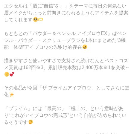
エクセルは「眉に“自信”を。」をテーマに毎日の何気ない
眉メイクがちょっと前向きになれるようなアイテムを提案
してくれます
もともとの「パウダー＆ペンシル アイブロウEX」はペン
シル・パウダー・スクリューブラシを1本にまとめた“3機
能一体型”アイブロウの先駆け的存在
描きやすさと使いやすさで支持され続けなんとベストコス
メ受賞は162回※3、累計販売本数は2,400万本※1を突破～
その名品が今回「ザ プライムアイブロウ」としてさらに進
化
「プライム」には「最高の」「極上の」という意味があ
り“これがアイブロウの完成形”という自信が込められてい
るそうです