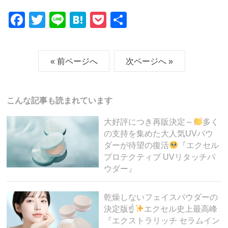
F
T
Li
H
P
共
a
wi
n
at
o
有
c
tt
e
e
ck
« 前ページへ
次ページへ »
e
er
n
et
b
a
o
こんな記事も読まれています
o
大好評につき再販決定～
多く
k
の支持を集めた大人気UVパウ
ダーが待望の復活
『エクセル
プロテクティブ UVリタッチパ
ウダー』
乾燥しないフェイスパウダーの
決定版☝
エクセル史上最高峰
『エクストラリッチ セラムイン