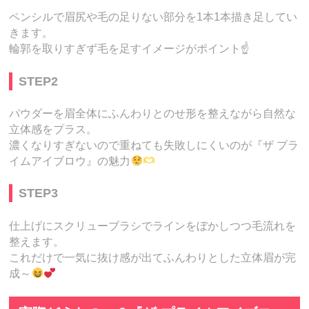
ペンシルで眉尻や毛の足りない部分を1本1本描き足してい
きます。
輪郭を取りすぎず毛を足すイメージがポイント☝️
STEP2
パウダーを眉全体にふんわりとのせ形を整えながら自然な
立体感をプラス。
濃くなりすぎないので重ねても失敗しにくいのが『ザ プラ
イムアイブロウ』の魅力
STEP3
仕上げにスクリューブラシでラインをぼかしつつ毛流れを
整えます。
これだけで一気に抜け感が出てふんわりとした立体眉が完
成～