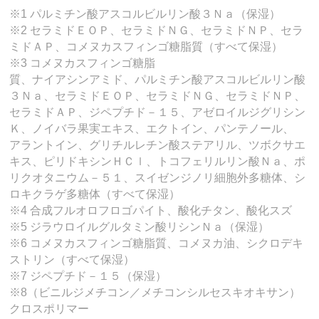
※1 パルミチン酸アスコルビルリン酸３Ｎａ（保湿）
※2 セラミドＥＯＰ、セラミドＮＧ、セラミドＮＰ、セラ
ミドＡＰ、コメヌカスフィンゴ糖脂質（すべて保湿）
※3 コメヌカスフィンゴ糖脂
質、ナイアシンアミド、パルミチン酸アスコルビルリン酸
３Ｎａ、セラミドＥＯＰ、セラミドＮＧ、セラミドＮＰ、
セラミドＡＰ、ジペプチド－１５、アゼロイルジグリシン
Ｋ、ノイバラ果実エキス、エクトイン、パンテノール、
アラントイン、グリチルレチン酸ステアリル、ツボクサエ
キス、ピリドキシンＨＣｌ、トコフェリルリン酸Ｎａ、ポ
リクオタニウム－５１、スイゼンジノリ細胞外多糖体、シ
ロキクラゲ多糖体（すべて保湿）
※4 合成フルオロフロゴパイト、酸化チタン、酸化スズ
※5 ジラウロイルグルタミン酸リシンＮａ（保湿）
※6 コメヌカスフィンゴ糖脂質、コメヌカ油、シクロデキ
ストリン（すべて保湿）
※7 ジペプチド－１５（保湿）
※8（ビニルジメチコン／メチコンシルセスキオキサン）
クロスポリマー