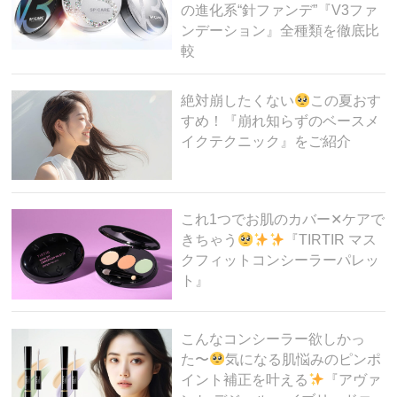
の進化系“針ファンデ”『V3ファ
ンデーション』全種類を徹底比
較
絶対崩したくない
この夏おす
すめ！『崩れ知らずのベースメ
イクテクニック』をご紹介
これ1つでお肌のカバー✕ケアで
きちゃう
『TIRTIR マス
クフィットコンシーラーパレッ
ト』
こんなコンシーラー欲しかっ
た〜
気になる肌悩みのピンポ
イント補正を叶える
『アヴァ