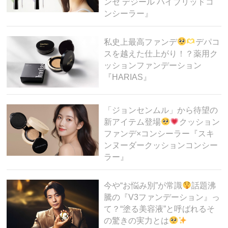
ンセ デジール ハイブリッドコ
ンシーラー』
私史上最高ファンデ
デパコ
スを越えた仕上がり！？薬用ク
ッションファンデーション
『HARIAS』
「ジョンセンムル」から待望の
新アイテム登場
クッション
ファンデ×コンシーラー『スキ
ンヌーダークッションコンシー
ラー』
今や“お悩み別”が常識
話題沸
騰の『V3ファンデーション』っ
て？“塗る美容液”と呼ばれるそ
の驚きの実力とは