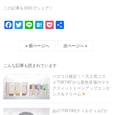
この記事をSNSでシェア！
F
T
Li
H
P
共
a
wi
n
at
o
有
c
tt
e
e
ck
« 前ページへ
次ページへ »
e
er
n
et
b
a
o
こんな記事も読まれています
o
バズコス確定！！大人気コス
k
メ“TIRTIR”から新色登場のマス
クフィットトーンアップエッセ
ンス＆クリーム
あの“TIRTIR(ティルティル)”か