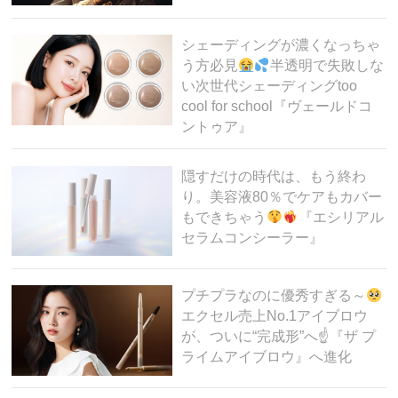
シェーディングが濃くなっちゃ
う方必見
半透明で失敗しな
い次世代シェーディングtoo
cool for school『ヴェールドコ
ントゥア』
隠すだけの時代は、もう終わ
り。美容液80％でケアもカバー
もできちゃう
『エシリアル
セラムコンシーラー』
プチプラなのに優秀すぎる～
エクセル売上No.1アイブロウ
が、ついに“完成形”へ☝
『ザ プ
ライムアイブロウ』へ進化