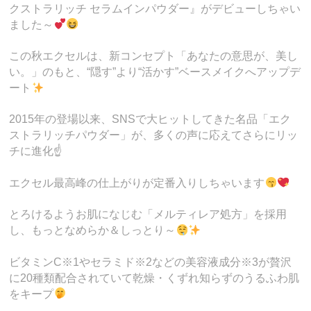
クストラリッチ セラムインパウダー』がデビューしちゃい
ました～
この秋エクセルは、新コンセプト「あなたの意思が、美し
い。」のもと、“隠す”より“活かす”ベースメイクへアップデ
ート
2015年の登場以来、SNSで大ヒットしてきた名品「エク
ストラリッチパウダー」が、多くの声に応えてさらにリッ
チに進化☝️
エクセル最高峰の仕上がりが定番入りしちゃいます
とろけるようお肌になじむ「メルティレア処方」を採用
し、もっとなめらか＆しっとり～
ビタミンC※1やセラミド※2などの美容液成分※3が贅沢
に20種類配合されていて乾燥・くずれ知らずのうるふわ肌
をキープ