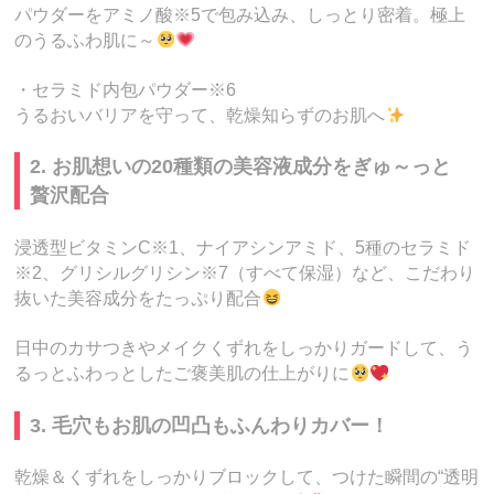
パウダーをアミノ酸※5で包み込み、しっとり密着。極上
のうるふわ肌に～
・セラミド内包パウダー※6
うるおいバリアを守って、乾燥知らずのお肌へ
2. お肌想いの20種類の美容液成分をぎゅ～っと
贅沢配合
浸透型ビタミンC※1、ナイアシンアミド、5種のセラミド
※2、グリシルグリシン※7（すべて保湿）など、こだわり
抜いた美容成分をたっぷり配合
日中のカサつきやメイクくずれをしっかりガードして、う
るっとふわっとしたご褒美肌の仕上がりに
3. 毛穴もお肌の凹凸もふんわりカバー！
乾燥＆くずれをしっかりブロックして、つけた瞬間の“透明