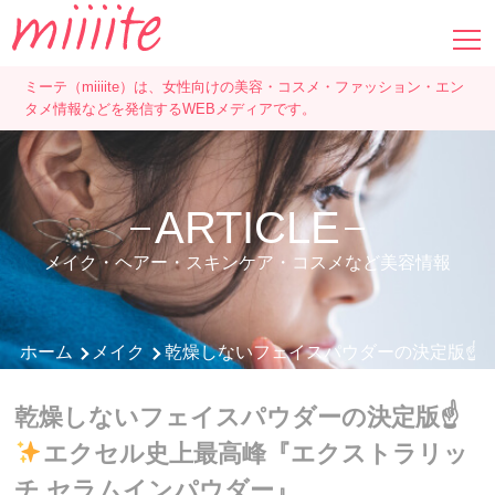
ミーテ（miiiite）は、女性向けの美容・コスメ・ファッション・エン
タメ情報などを発信するWEBメディアです。
ARTICLE
メイク・ヘアー・スキンケア・コスメなど美容情報
ホーム
メイク
乾燥しないフェイスパウダーの決定版☝
乾燥しないフェイスパウダーの決定版☝
エクセル史上最高峰『エクストラリッ
チ セラムインパウダー』