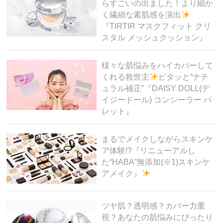
らすごいの出ました！より細か
く繊細な素肌感を演出
『TIRTIR マスクフィット クリ
スタル メッシュクッション』
様々な肌悩みをハイカバーして
くれる救世主
ピタッと“ナチ
ュラル補正”『DAISY DOLL(デ
イジードール) コンシーラー パ
レット』
まるでメイクしながらスキンケ
ア体験!?『リニューアルし
た“HABA”無添加(※1)スキンケ
アメイク』
ツヤ肌？透明感？カバー力重
視？あなたの肌悩みにぴったり