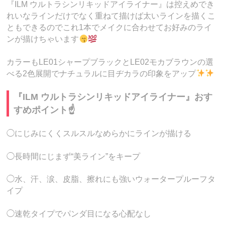
『ILM ウルトラシンリキッドアイライナー』は控えめでき
れいなラインだけでなく重ねて描けば太いラインを描くこ
ともできるのでこれ1本でメイクに合わせてお好みのライ
ンが描けちゃいます
カラーもLE01シャープブラックとLE02モカブラウンの選
べる2色展開でナチュラルに目ヂカラの印象をアップ
『ILM ウルトラシンリキッドアイライナー』おす
すめポイント☝️
◯にじみにくくスルスルなめらかにラインが描ける
◯長時間にじまず“美ライン”をキープ
◯水、汗、涙、皮脂、擦れにも強いウォータープルーフタ
イプ
◯速乾タイプでパンダ目になる心配なし