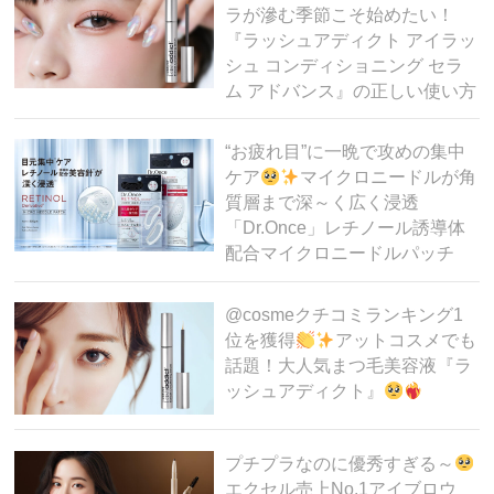
ラが滲む季節こそ始めたい！
『ラッシュアディクト アイラッ
シュ コンディショニング セラ
ム アドバンス』の正しい使い方
“お疲れ目”に一晩で攻めの集中
ケア
マイクロニードルが角
質層まで深～く広く浸透
「Dr.Once」レチノール誘導体
配合マイクロニードルパッチ
@cosmeクチコミランキング1
位を獲得
アットコスメでも
話題！大人気まつ毛美容液『ラ
ッシュアディクト』
プチプラなのに優秀すぎる～
エクセル売上No.1アイブロウ