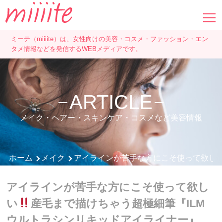
ミーテ（miiiite）は、女性向けの美容・コスメ・ファッション・エン
タメ情報などを発信するWEBメディアです。
ARTICLE
メイク・ヘアー・スキンケア・コスメなど美容情報
ホーム
メイク
アイラインが苦手な方にこそ使って欲し
アイラインが苦手な方にこそ使って欲し
い
産毛まで描けちゃう超極細筆『ILM
ウルトラシンリキッドアイライナー』