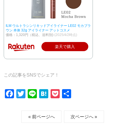
ILM ウルトラシンリキッドアイライナー LE02 モカブラ
ウン 本体 32g アイライナー アットコスメ
価格：1,320円（税込、送料別)
(2025/4/2時点)
楽天で購入
この記事をSNSでシェア！
F
T
Li
H
P
共
a
wi
n
at
o
有
c
tt
e
e
ck
« 前ページへ
次ページへ »
e
er
n
et