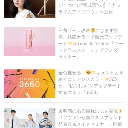
が、ついに“完成形”へ☝
『ザ プ
ライムアイブロウ』へ進化
三角ゾーン攻略
にじまず密
着、粘膜カラーで目元アップデ
ート
too cool for school『アー
トクラススマージングアンダー
ライナー』
全色推せる～
キュンととき
めくニュアンスカラー
365
日、"私らしさ"をアップデート
するコスメ『3650』
透明感のある憧れの肌を実現
『アヴァンセ新コスメブランド
発表会＆メイクセミナー』開催