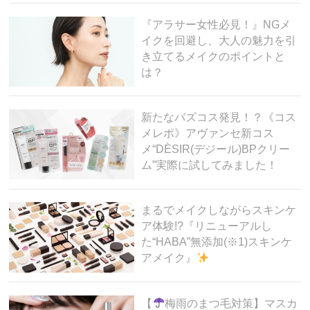
『アラサー女性必見！』NGメ
イクを回避し、大人の魅力を引
き立てるメイクのポイントと
は？
新たなバズコス発見！？《コス
メレポ》アヴァンセ新コス
メ“DÈSIR(デジール)BPクリー
ム”実際に試してみました！
まるでメイクしながらスキンケ
ア体験!?『リニューアルし
た“HABA”無添加(※1)スキンケ
アメイク』
【
梅雨のまつ毛対策】マスカ