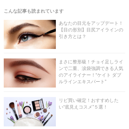
b
a
o
こんな記事も読まれています
o
あなたの目元をアップデート！
k
【目の形別】目尻アイラインの
引き方とは？
まさに整形級！チョイ足しライ
ンで二重、涙袋強調できる人気
のアイライナー！“ケイト ダブ
ルラインエキスパート”
リピ買い確定！おすすめした
い“底見えコスメ”５選！