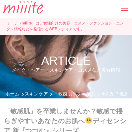
ミーテ（miiiite）は、女性向けの美容・コスメ・ファッション・エン
タメ情報などを発信するWEBメディアです。
ARTICLE
メイク・ヘアー・スキンケア・コスメなど美容情報
ホーム
スキンケア
「敏感肌」を卒業しませんか？敏感
「敏感肌」を卒業しませんか？敏感で揺
らぎやすいあなたのお肌へ
ディセンシ
ア 新『つつむ』シリーズ