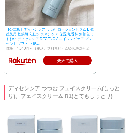
【公式店】ディセンシア つつむ ローションセラム E 敏
感肌用 乾燥肌 化粧水 スキンケア 保湿 無香料 無着色 う
るおい ディセンシア DECENCIA エイジングケア プレ
ゼント ギフト 正規品
価格：4,040円～（税込、送料無料)
(2024/10/2時点)
楽天で購入
ディセンシア つつむ フェイスクリーム(しっと
り)、フェイスクリーム R1(とてもしっとり)