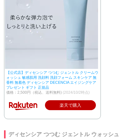
【公式店】ディセンシア つつむ ジェントル クリームウ
ォッシュ 敏感肌用 洗顔料 洗顔フォーム スキンケア 無
香料 無着色 ディセンシア DECENCIA エイジングケア
プレゼント ギフト 正規品
価格：2,500円（税込、送料無料)
(2024/10/2時点)
楽天で購入
ディセンシア つつむ ジェントル ウォッシュ