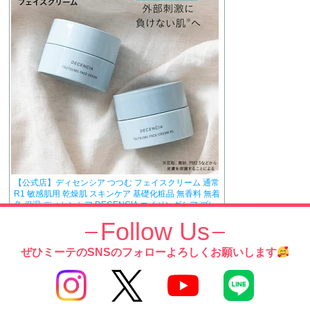
【公式店】ディセンシア つつむ フェイスクリーム 通常
R1 敏感肌用 乾燥肌 スキンケア 基礎化粧品 無香料 無着
色 保湿 ディセンシア DECENCIA エイジングケア プレ
ゼント ギフト 正規品
Follow Us
価格：3,655円～（税込、送料無料)
(2024/10/2時点)
ぜひミーテのSNSのフォローよろしくお願いします
楽天で購入