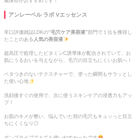
蔵保存がおすすめです！
アンレーベル ラボ Vエッセンス
辛口評価雑誌LDKの
“毛穴ケア美容液”
部門で１位を獲得し
たことのある
人気の美容液
超高圧で処理したビタミンC誘導体が配合されていて、お
肌にうるおいを与えながら、毛穴の目立ちにくいお肌へ！
ベタつきのないテクスチャーで、塗った瞬間もサラッとし
た使い心地
洗顔後すぐの使用で、次に使うスキンケアの浸透力もアッ
プ！
お肌のキメが整い、悩んでいた頬の毛穴もキュッっと目立
ちにくくなり◎
ポンプタイプでとても使いやすかったです