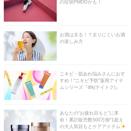
k
の症状PMDDかも！
お酒は太る！？太りにくいお酒
の楽しみ方
ニキビ・肌あれ悩みさんにおす
すめ！“ニキビ予防”薬用アイテ
ムシリーズ『t8k(テイトク)』
あなたの“お疲れ目もと”に革
命！累計販売数500万個*1超え
の大人気目もとケアアイテム