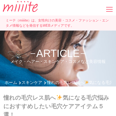
ミーテ（miiiite）は、女性向けの美容・コスメ・ファッション・エン
タメ情報などを発信するWEBメディアです。
ARTICLE
メイク・ヘアー・スキンケア・コスメなど美容情報
ホーム
スキンケア
憧れの毛穴レス肌へ
気になる毛穴
憧れの毛穴レス肌へ
気になる毛穴悩み
におすすめしたい毛穴ケアアイテム５
選！