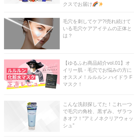
クスでお届け
毛穴を刺してケア?!売れ続けて
いる毛穴ケアアイテムの正体と
は？
【ゆるふわ商品紹介vol.01】オ
イリー肌・毛穴でお悩みの方に
オススメ！ルルルン ハイドラ F
マスク！
こんな洗顔探してた！これ一つ
で毛穴の角栓、黒ずみ、ザラつ
きオフ！“アミノネクリアウォッ
シュ”