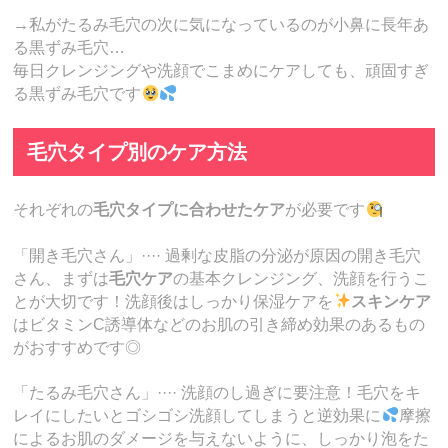
→私がたるみ毛穴の次に気になっているのが小鼻に長年あ
る黒ずみ毛穴…
毎日クレンジングや洗顔でこまめにケアしても、頑固すぎ
る黒ずみ毛穴です
毛穴タイプ別のケア方法
それぞれの
毛穴タイプに合わせたケア
が必要です
「開き毛穴さん」···· 過剰な皮脂の分泌が原因の開き毛穴
さん、まずは
毛穴ケア
の基本クレンジング、洗顔を行うこ
とが大切です！洗顔後はしっかり保湿ケアを
スキンケア
はビタミンC誘導体などのお肌の引き締め効果のあるもの
がおすすめです◎
「たるみ毛穴さん」···· 洗顔のし過ぎに要注意！毛穴をキ
レイにしたいとゴシゴシ洗顔してしまうと逆効果に
摩擦
によるお肌のダメージを与えないように、しっかり泡をた