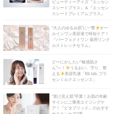
ビューティーアイズ『エッセン
スシートプラス』＆『エッセン
スシートプレミアムプラス』
“大人のゆるみ肌”に一撃
オー
ルインワン美容液で時短ケア！
『パーフェクトワン 薬用リンク
ルストレッチセラム』
どーにかしたい“敏感肌さ
ん”へ！
うるおい、守り、整
える
美容乳液「Bb lab. プラ
センミルクエッセンス」
“老け見え肌”卒業！お肌の年齢
サインにご褒美エイジングケ
ア！『ビタブリッド』のおすす
めスキンケア2選