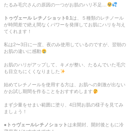
たるみ毛穴さんの原因の一つがお肌のハリ不足…
トゥヴェール レチノショット0.1
は、５種類のレチノール
が時間差で絶え間なくパワーを発揮してお肌にハリを与え
てくれます！
私は2〜3日に一度、夜のみ使用しているのですが、翌朝の
お肌の違いに感動
お肌のハリがアップして、キメが整い、たるんでいた毛穴
も目立ちにくくなりました
始めてレチノールを使用する方は、お肌への刺激が出ない
かお試し期間を作ることをおすすめします
まず少量をせまい範囲に塗り、4日間お肌の様子を見てみ
ましょう！
●
トゥヴェールレチノショット
は未開封、開封後ともに冷