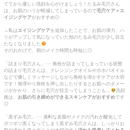
ててから優しい洗顔を心がけましょう！たるみ毛穴さん
は、お肌のハリが軽減してしまっているので
毛穴ケア＋エ
イジングケア
がおすすめ◎
→私は
エイジングケア
を追加したことで、お肌の弾力、ハ
リがアップして気になっていた頬のたるみ毛穴が少し目立
たなくなりました
そのおかげで、朝のメイク時間も時短に◎
「詰まり毛穴さん」···· 角栓が詰まってしまっている状態
の詰まり毛穴さんは、クレンジングオイルやホホバオイル
などで優しくマッサージしながら角栓を溶かすケアが大切
です！無理やり角栓を押し出したりするとお肌へのダメー
ジがかかり、さらに毛穴が目立ってしまうことも…
洗顔
後は、
お肌の引き締めができるスキンケアがおすすめ
です
◎
「黒ずみ毛穴」···· 過剰な皮脂やメイクの汚れが酸化して
ポツポツ黒くなってしまう黒ずみ毛穴さんは、しっかりお