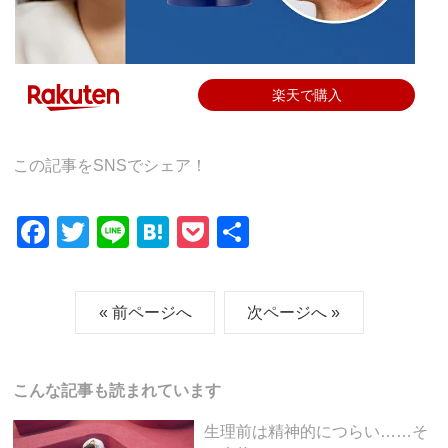
楽天で購入
この記事をSNSでシェア！
F
T
Li
H
P
共
a
wi
n
at
o
有
c
tt
e
e
ck
« 前ページへ
次ページへ »
e
er
n
et
b
a
o
こんな記事も読まれています
o
生理前は精神的につらい……そ