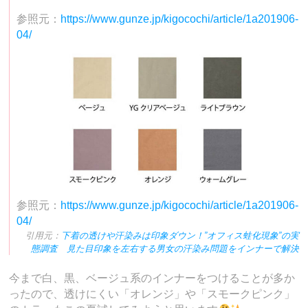
参照元：
https://www.gunze.jp/kigocochi/article/1a201906-
04/
参照元：
https://www.gunze.jp/kigocochi/article/1a201906-
04/
引用元：
下着の透けや汗染みは印象ダウン！”オフィス蛙化現象”の実
態調査 見た目印象を左右する男女の汗染み問題をインナーで解決
今まで白、黒、ベージュ系のインナーをつけることが多か
ったので、透けにくい「オレンジ」や「スモークピンク」