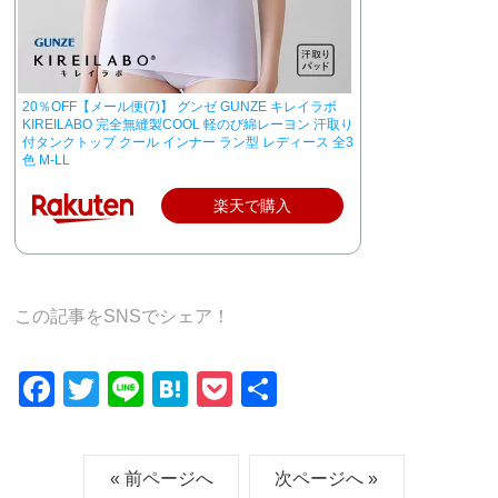
20％OFF【メール便(7)】 グンゼ GUNZE キレイラボ
KIREILABO 完全無縫製COOL 軽のび綿レーヨン 汗取り
付タンクトップ クール インナー ラン型 レディース 全3
色 M-LL
楽天で購入
この記事をSNSでシェア！
F
T
Li
H
P
共
a
wi
n
at
o
有
c
tt
e
e
ck
« 前ページへ
次ページへ »
e
er
n
et