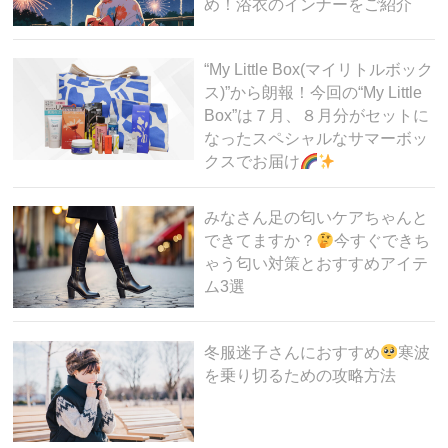
め！浴衣のインナーをご紹介
“My Little Box(マイリトルボック
ス)”から朗報！今回の“My Little
Box”は７月、８月分がセットに
なったスペシャルなサマーボッ
クスでお届け
みなさん足の匂いケアちゃんと
できてますか？
今すぐできち
ゃう匂い対策とおすすめアイテ
ム3選
冬服迷子さんにおすすめ
寒波
を乗り切るための攻略方法