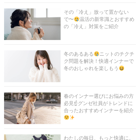
その「冷え」放って置かない
で〜
温活の新常識とおすすめ
の「冷え」対策をご紹介
冬のあるある
ニットのチクチ
ク問題を解決！快適インナーで
冬のおしゃれを楽しもう
春のインナー選びにお悩みの方
必見☝
グンゼ社員がトレンドに
合ったおすすめインナーを紹介
わたしの毎日、もっと快適に。