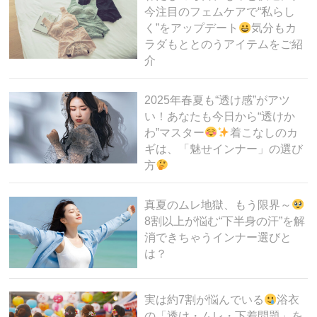
今注目のフェムケアで“私らし
く”をアップデート
気分もカ
ラダもととのうアイテムをご紹
介
2025年春夏も“透け感”がアツ
い！あなたも今日から“透けか
わ”マスター
着こなしのカ
ギは、「魅せインナー」の選び
方
真夏のムレ地獄、もう限界～
8割以上が悩む“下半身の汗”を解
消できちゃうインナー選びと
は？
実は約7割が悩んでいる
浴衣
の「透け・ムレ・下着問題」を