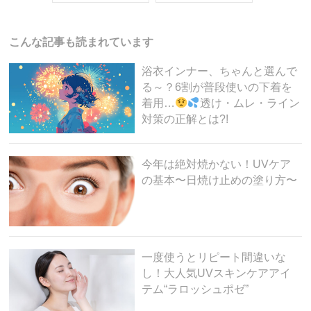
b
a
o
こんな記事も読まれています
o
浴衣インナー、ちゃんと選んで
k
る～？6割が普段使いの下着を
着用…
透け・ムレ・ライン
対策の正解とは?!
今年は絶対焼かない！UVケア
の基本〜日焼け止めの塗り方〜
一度使うとリピート間違いな
し！大人気UVスキンケアアイ
テム“ラロッシュポゼ”