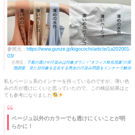
参照元：
https://www.gunze.jp/kigocochi/article/1a202001-
03/
引用元：
下着の透けや汗染みは印象ダウン！”オフィス蛙化現象”の実
態調査 見た目印象を左右する男女の汗染み問題をインナーで解決
私もベージュ系のインナーを持っているのですが、薄い色
みの方が透けにくいと思っていたので、この検証結果はと
ても参考になりました
ベージュ以外のカラーでも透けにくいことが明
らかに！