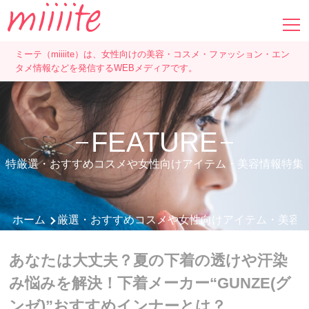
ミーテ（miiiite）は、女性向けの美容・コスメ・ファッション・エン
タメ情報などを発信するWEBメディアです。
FEATURE
特厳選・おすすめコスメや女性向けアイテム・美容情報特集
ホーム
厳選・おすすめコスメや女性向けアイテム・美容
あなたは大丈夫？夏の下着の透けや汗染
み悩みを解決！下着メーカー“GUNZE(グ
ンゼ)”おすすめインナーとは？