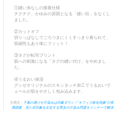
①縫い糸なしの接着仕様
チクチク、かゆみの原因となる「縫い目」をなくし
ました。
②カットオフ
切りっぱなしでごろつきにくくすっきり着られて、
収縮性もあり体にフィット！
③タグが転写プリント
肌への刺激になる「タグの縫い付け」をやめまし
た。
④うるおい保湿
グンゼオリジナルのスキンタッチ加工でうるおいヴ
ェールが肌をやさしく包み込みます。
引用元：
下着の透けや汗染みは印象ダウン！”オフィス蛙化現象”の実
態調査 見た目印象を左右する男女の汗染み問題をインナーで解決