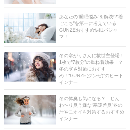
あなたの“睡眠悩み”を解決!?“着
ごこち”を第一に考えている
GUNZEおすすめ快眠パジャ
マ！
冬の寒がりさんに救世主登場！
1枚で“7枚分”の重ね着効果！？
冬の寒さ対策におすす
め！“GUNZE(グンゼ)”のヒート
インナー
冬の体臭も気になる？！じん
わ〜り臭う嫌な“寒暖差臭”冬の
汗やニオイを対策するおすすめ
インナー