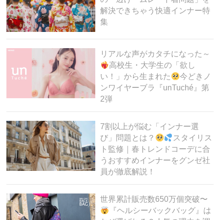
解決できちゃう快適インナー特
集
リアルな声がカタチになった～
高校生・大学生の「欲し
い！」から生まれた
今どきノ
ンワイヤーブラ『unTuché』第
2弾
7割以上が悩む「インナー選
び」問題とは？
スタイリス
ト監修｜春トレンドコーデに合
うおすすめインナーをグンゼ社
員が徹底解説！
世界累計販売数650万個突破〜
『ヘルシーバックバッグ』は