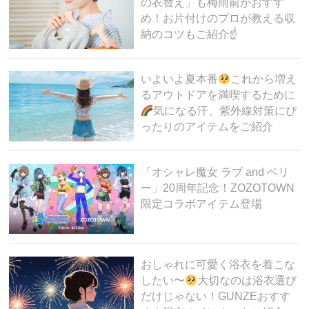
の衣替え」も梅雨前がおすす
め！お片付けのプロが教える収
納のコツもご紹介☝
いよいよ夏本番
これから増え
るアウトドアを満喫するために
気になる汗、紫外線対策にぴ
ったりのアイテムをご紹介
「オシャレ魔女 ラブ and ベリ
ー」20周年記念！ZOZOTOWN
限定コラボアイテム登場
おしゃれに可愛く浴衣を着こな
したい〜
大切なのは浴衣選び
だけじゃない！GUNZEおすす