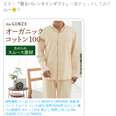
ます！
『着るバレンタインギフト』
一度チェックしてみて
ね〜
送料無料 グンゼ パジャマ 綿100％ ORGANIC 長袖 長
パンツ スムース メンズ 紳士 年間 GUNZE やさしい 腰
ゴム取替可 ポケット付き 前とじ 前閉じ M～LL the
GUNZE ザグンゼ TH8533