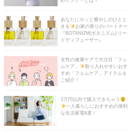
めインナーとは？
あなたにホッと癒やしのひとと
きを
お家の香りのパートナー
『BOTANIZM(ボタニズム) リー
ドディフューザー』
女性の健康ケアで大注目「フェ
ムケア」
取り入れやすいおす
すめ「フェムケア」アイテムを
ご紹介！
3万円以内で購入できちゃう
一人暮らしにおすすめの便利
な生活家電6選！