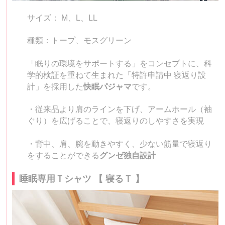
サイズ： M、L、LL
種類：トープ、モスグリーン
「眠りの環境をサポートする」をコンセプトに、科
学的検証を重ねて生まれた「特許申請中 寝返り設
計」を採用した
快眠パジャマ
です。
・従来品より肩のラインを下げ、アームホール（袖
ぐり）を広げることで、寝返りのしやすさを実現
・背中、肩、腕を動きやすく、少ない筋量で寝返り
をすることができる
グンゼ独自設計
睡眠専用Ｔシャツ 【 寝るＴ 】