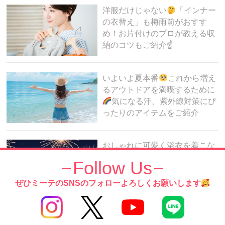
洋服だけじゃない
「インナー
の衣替え」も梅雨前がおすす
め！お片付けのプロが教える収
納のコツもご紹介☝
いよいよ夏本番
これから増え
るアウトドアを満喫するために
気になる汗、紫外線対策にぴ
ったりのアイテムをご紹介
おしゃれに可愛く浴衣を着こな
したい〜
大切なのは浴衣選び
Follow Us
だけじゃない！GUNZEおすす
め！浴衣のインナーをご紹介
ぜひミーテのSNSのフォローよろしくお願いします
履くだけ簡単脚ケア最強アイテ
ム
メディキュット「フワッと