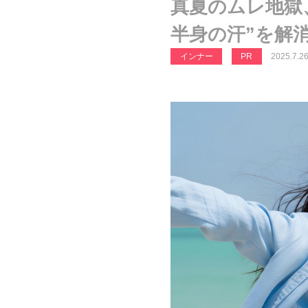
真夏のムレ地獄
半身の汗”を解
インナー
PR
2025.7.2