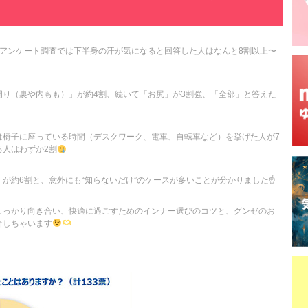
施したアンケート調査では下半身の汗が気になると回答した人はなんと8割以上〜
周り（裏や内もも）」が約4割、続いて「お尻」が3割強、「全部」と答えた
は椅子に座っている時間（デスクワーク、電車、自転車など）を挙げた人が7
る人はわずか2割
が約6割と、意外にも“知らないだけ”のケースが多いことが分かりました☝️
しっかり向き合い、快適に過ごすためのインナー選びのコツと、グンゼのお
介しちゃいます