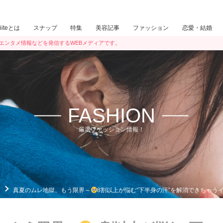
iiiteとは
スナップ
特集
美容記事
ファッション
恋愛・結婚
ン・エンタメ情報などを発信するWEBメディアです。
FASHION
厳選ファッション情報！
真夏のムレ地獄、もう限界～
8割以上が悩む“下半身の汗”を解消できちゃう