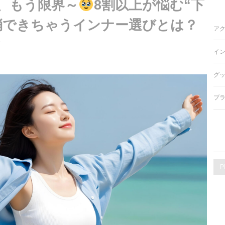
、もう限界～
8割以上が悩む“下
消できちゃうインナー選びとは？
ア
6
イ
グ
ブ
P