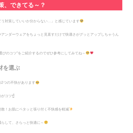
策、できてる～？
どう対策していいか分からない…」と感じています
やアンダーウェアをちょっと見直すだけで快適さがグッとアップしちゃうん
選びのコツ”をご紹介するのでぜひ参考にしてみてね～
材を選ぶ
の2つの不快があります
がコツ☝️
発散！お肌にペタッと張り付く不快感を軽減
減らして、さらっと快適に～