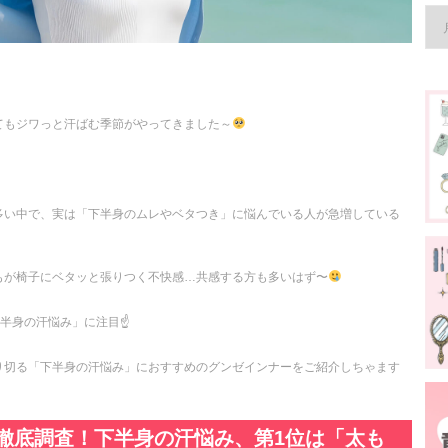
てもジワっと汗ばむ季節がやってきました～
多い中で、実は「下半身のムレやベタつき」に悩んでいる人が急増している
もが椅子にベタッと張りつく不快感…共感する方も多いはず〜
半身の汗悩み」に注目☝️
り切る「下半身の汗悩み」におすすめのグンゼインナーをご紹介しちゃます
徹底調査！下半身の汗悩み、第1位は「太も