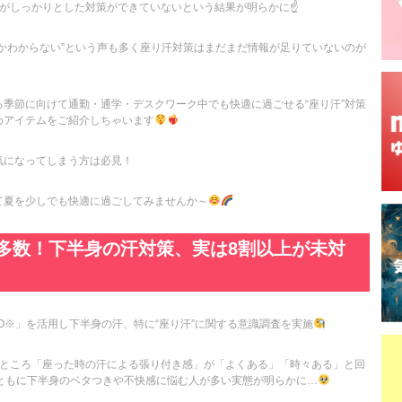
がしっかりとした対策ができていないという結果が明らかに☝️
かわからない”という声も多く座り汗対策はまだまだ情報が足りていないのが
季節に向けて通勤・通学・デスクワーク中でも快適に過ごせる“座り汗”対策
めアイテムをご紹介しちゃいます
気になってしまう方は必見！
て夏を少しでも快適に過ごしてみませんか～
は多数！下半身の汗対策、実は8割以上が未対
MO※」を活用し下半身の汗、特に“座り汗”に関する意識調査を実施
たところ「座った時の汗による張り付き感」が「よくある」「時々ある」と回
とともに下半身のベタつきや不快感に悩む人が多い実態が明らかに…