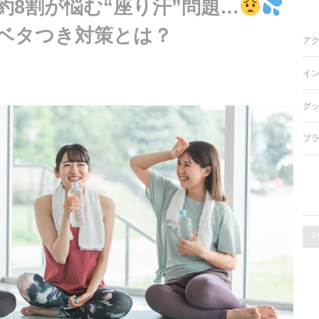
約8割が悩む“座り汗”問題…
ベタつき対策とは？
ア
イ
グ
ブ
P