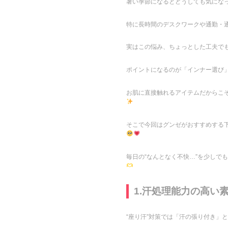
暑い季節になるとどうしても気になっ
特に長時間のデスクワークや通勤・
実はこの悩み、ちょっとした工夫でも
ポイントになるのが「インナー選び
お肌に直接触れるアイテムだからこそ
そこで今回はグンゼがおすすめする
毎日の“なんとなく不快…”を少しで
1.汗処理能力の高い
“座り汗”対策では「汗の張り付き」