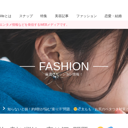
iiiteとは
スナップ
特集
美容記事
ファッション
恋愛・結婚
ン・エンタメ情報などを発信するWEBメディアです。
FASHION
厳選ファッション情報！
知らないと損！約8割が悩む“座り汗”問題…
太もも・お尻のベタつき対策