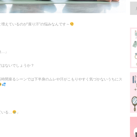
増えているのが“座り汗”の悩みなんです～
快…」
ではないでしょうか？
長時間座るシーンでは下半身のムレや汗がこもりやすく気づかないうちにス
ている…
」
」