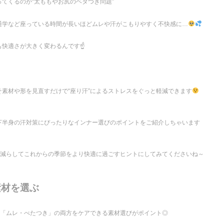
てくるのが“太ももやお尻のベタつき問題”
通学など座っている時間が長いほどムレや汗がこもりやすく不快感に…
快適さが大きく変わるんです☝️
」
素材や形を見直すだけで“座り汗”によるストレスをぐっと軽減できます
下半身の汗対策にぴったりなインナー選びのポイントをご紹介しちゃいます
も減らしてこれからの季節をより快適に過ごすヒントにしてみてくださいね～
素材を選ぶ
と「ムレ・べたつき」の両方をケアできる素材選びがポイント◎