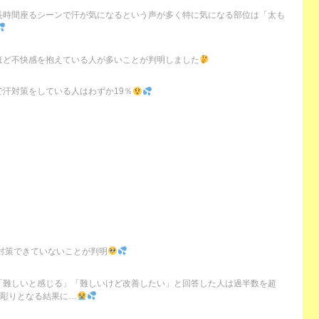
長時間座るシーンで汗が気になるという声が多く特に気になる部位は「太も
ほど不快感を抱えている人が多いことが判明しました
汗対策をしている人はわずか19％
”対策できていないことが判明
「難しいと感じる」「難しいけど改善したい」と回答した人は過半数を超
き彫りとなる結果に…