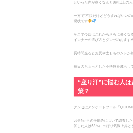
といった声が多くなんと8割以上の人
一方で“不快だけどどうすればいいの
現状です
そこで今回はこれからさらに暑くなる
インナーの選び方とグンゼのおすす
長時間座るとお尻や太もものムレが
毎日のちょっとした不快感を減らし
“座り汗”に悩む人
策？
グンゼはアンケートツール「QiQU
5月頃からの汗悩みについて調査し
答した人は58％にのぼり気温上昇