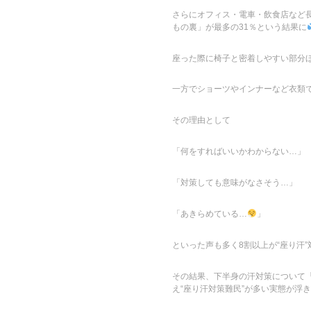
さらにオフィス・電車・飲食店など
もの裏」が最多の31％という結果に
座った際に椅子と密着しやすい部分
一方でショーツやインナーなど衣類で
その理由として
「何をすればいいかわからない…」
「対策しても意味がなさそう…」
「あきらめている…
」
といった声も多く8割以上が“座り汗
その結果、下半身の汗対策について
え“座り汗対策難民”が多い実態が浮