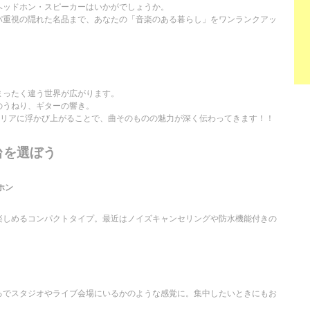
ヘッドホン・スピーカーはいかがでしょうか。
パ重視の隠れた名品まで、あなたの「音楽のある暮らし」をワンランクアッ
まったく違う世界が広がります。
のうねり、ギターの響き。
クリアに浮かび上がることで、曲そのものの魅力が深く伝わってきます！！
台を選ぼう
ホン
楽しめるコンパクトタイプ。最近はノイズキャンセリングや防水機能付きの
るでスタジオやライブ会場にいるかのような感覚に。集中したいときにもお