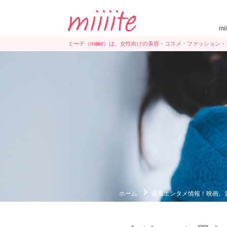
mi
ミーテ（miiiite）は、女性向けの美容・コスメ・ファッショ
ホーム
厳選エンタメ情報！映画、