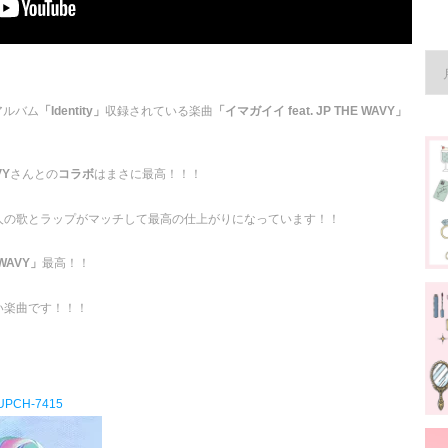
アルバム
「Identity」
収録されている楽曲
「イマガイイ feat. JP THE WAVY」
VY
さんとの
コラボ
はまさに最高！！！
人の歌とラップがマッチして最高の仕上がりになっています！！
 WAVY」
最高！！
い楽曲です！！！
/ UPCH-7415