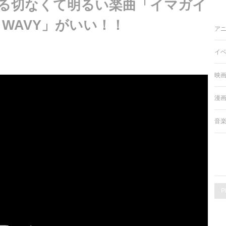
る切なくて明るい楽曲「イマガイ
THE WAVY」がいい！！
ア
イ
映
漫
音
P