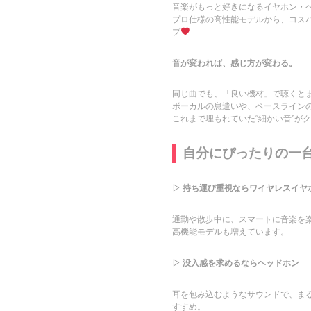
音楽がもっと好きになるイヤホン・
プロ仕様の高性能モデルから、コス
プ
音が変われば、感じ方が変わる。
同じ曲でも、「良い機材」で聴くと
ボーカルの息遣いや、ベースライン
これまで埋もれていた“細かい音”が
自分にぴったりの一
▷
持ち運び重視ならワイヤレスイヤ
通勤や散歩中に、スマートに音楽を
高機能モデルも増えています。
▷ 没入感を求めるならヘッドホン
耳を包み込むようなサウンドで、ま
すすめ。