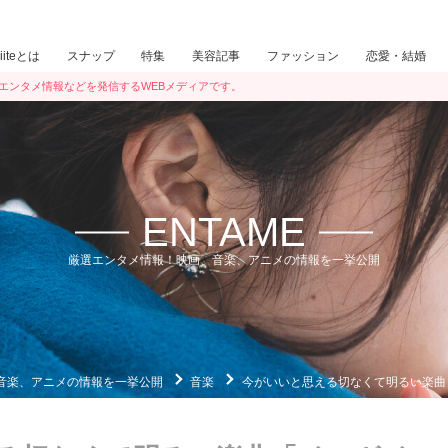
iiiteとは
スナップ
特集
美容記事
ファッション
恋愛・結婚
ン・エンタメ情報などを発信するWEBメディアです。
ENTAME
厳選エンタメ情報！映画、音楽、アニメの情報を一挙公開
音楽、アニメの情報を一挙公開
音楽
今がいいと思える切なくて明るい楽曲「イマガ