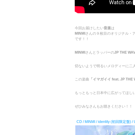
今回お届けしたい
音楽
は
MINMI
さんの９枚目のオリジナル・
です！！
MINMI
さんとラッパーの
JP THE WA
切ないようで明るいメロディーに二
この楽曲
「イマガイイ feat. JP THE
もっともっと日本中に広がってほし
ぜひみなさんもお聴きください！！
CD / MINMI / identity (初回限定盤) 