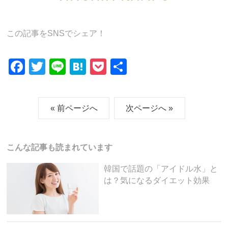
この記事をSNSでシェア！
F
T
Li
H
P
共
a
wi
n
at
o
有
c
tt
e
e
ck
« 前ページへ
次ページへ »
e
er
n
et
b
a
o
こんな記事も読まれています
o
韓国で話題の「アイドル水」と
k
は？気になるダイエット効果