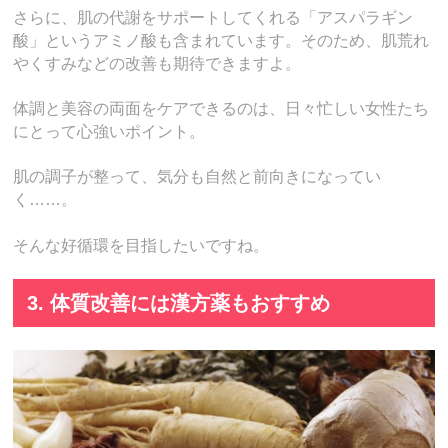
さらに、肌の代謝をサポートしてくれる「アスパラギン
酸」というアミノ酸も含まれています。そのため、肌荒れ
やくすみなどの改善も期待できますよ。
体調と美容の両面をケアできるのは、日々忙しい女性たち
にとって心強いポイント。
肌の調子が整って、気分も自然と前向きになってい
く……。
そんな好循環を目指したいですね。
3. 体質改善には漢方薬もおすすめ