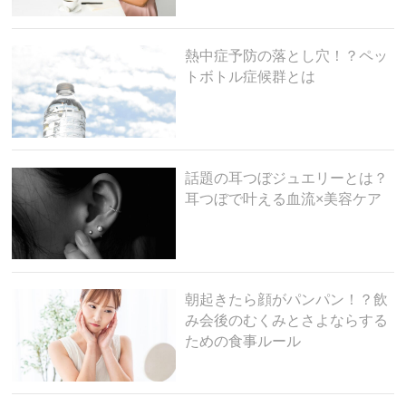
熱中症予防の落とし穴！？ペッ
トボトル症候群とは
話題の耳つぼジュエリーとは？
耳つぼで叶える血流×美容ケア
朝起きたら顔がパンパン！？飲
み会後のむくみとさよならする
ための食事ルール