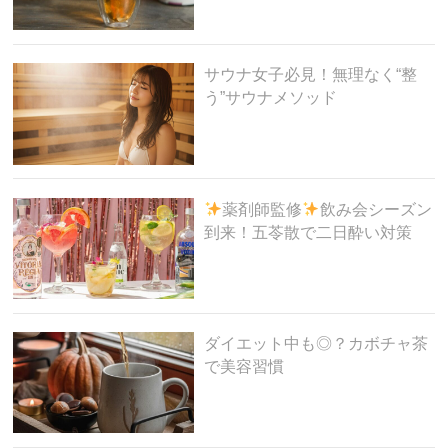
サウナ女子必見！無理なく“整
う”サウナメソッド
薬剤師監修
飲み会シーズン
到来！五苓散で二日酔い対策
ダイエット中も◎？カボチャ茶
で美容習慣