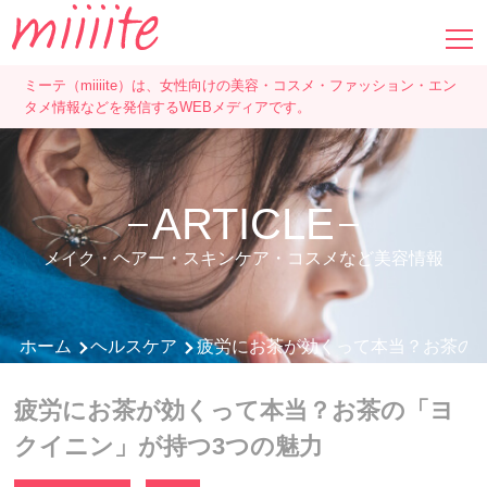
ミーテ（miiiite）は、女性向けの美容・コスメ・ファッション・エン
タメ情報などを発信するWEBメディアです。
ARTICLE
メイク・ヘアー・スキンケア・コスメなど美容情報
ホーム
ヘルスケア
疲労にお茶が効くって本当？お茶の
疲労にお茶が効くって本当？お茶の「ヨ
クイニン」が持つ3つの魅力