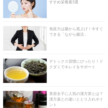
すすめ栄養素3選
免疫力は腸から底上げ！今すぐ
できる「ながら腸活」
デトックス習慣にぴったり！ド
クダミでキレイをサポート
美容女子に人気の漢方茶とは？
漢方薬との違いととり入れポイ
ント