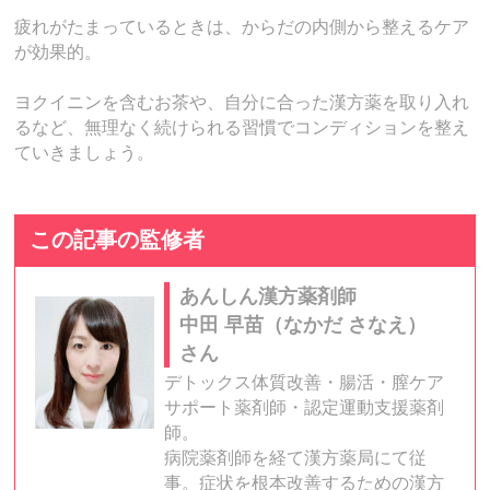
疲れがたまっているときは、からだの内側から整えるケア
が効果的。
ヨクイニンを含むお茶や、自分に合った漢方薬を取り入れ
るなど、無理なく続けられる習慣でコンディションを整え
ていきましょう。
この記事の監修者
あんしん漢方薬剤師
中田 早苗（なかだ さなえ）
さん
デトックス体質改善・腸活・膣ケア
サポート薬剤師・認定運動支援薬剤
師。
病院薬剤師を経て漢方薬局にて従
事。症状を根本改善するための漢方