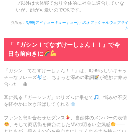
ブ以外は大体寝ており全体的に社会に適合していな
いが、顔が可愛いのでOKです。
引用元：
IQ99(アイキューキューキュー)」のオフィシャルウェブサイ
ト
「『ガシン！てなずけーしょん！！』で今
日も前向きに
『ガシン！てなずけーしょん！！』は、IQ99らしいキャッ
チーなフレーズ
と、ちょっと深めの歌詞
が絶妙に絡み
合った一曲
耳に残る「ガーシンガ」のリズムに乗せて
、悩みや不安
を軽やかに吹き飛ばしてくれる
ファンと息を合わせたダンス
、自然体のメンバーの表情
、そして商店街を舞台にしたMVの明るい空気感
――
どれもが、観る人の心を前向きにしてくれる力を持ってい