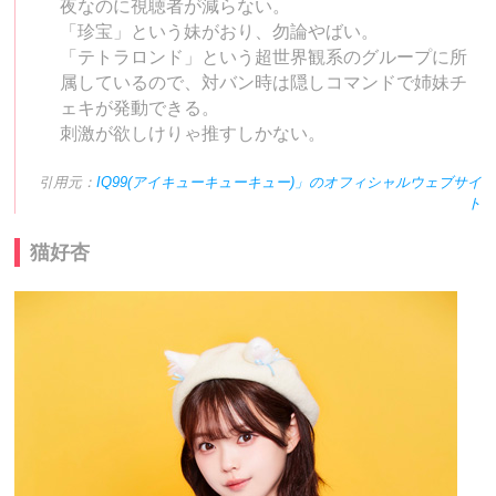
夜なのに視聴者が減らない。
「珍宝」という妹がおり、勿論やばい。
「テトラロンド」という超世界観系のグループに所
属しているので、対バン時は隠しコマンドで姉妹チ
ェキが発動できる。
刺激が欲しけりゃ推すしかない。
引用元：
IQ99(アイキューキューキュー)」のオフィシャルウェブサイ
ト
猫好杏