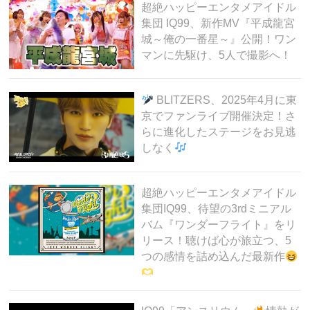
超絶ハッピーエンタメアイドル
集団 IQ99、新作MV『平成龍宮
城～俺の一番星～』公開！ワン
マンに先駆け、5人で撮影へ！
BLITZERS、2025年4月に東
京でファンライブ開催決定！さ
らに進化したステージをお見逃
しなく
超絶ハッピーエンタメアイドル
集団IQ99、待望の3rdミニアル
バム『ワンダーフライト』をリ
リース！聴けば心が旅立つ、5
つの感情を詰め込んだ最新作