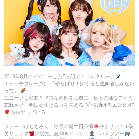
2019年8月にデビューした5人組アイドルグループ
キャッチフレーズは
「やっぱり！ぼくらと生きるしかない
って」
ユニークな楽曲と強力な個性を武器に、日々の嫌なことを
忘れさせ、明日を生きる力を与える
“心を助けるエンタメ”
を展開している
ステージはもちろん、毎月の誕生日公演
やオリジナル防
災リュック
の販売、謎解きイベント
、バスツアー