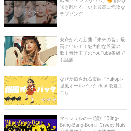
IQ99「アンスリウム」
情熱が
咲き乱れる、史上最高に危険な
ラブソング
安斉かれん新曲「未来の音」最
高にいい！！魅力的な希望の
歌！青汁王子のYouTube番組で
も話題！
なぜか癒される楽曲『Yukopi -
強風オールバック (feat.歌愛ユ
キ)』
マッシュルの主題歌『Bling-
Bang-Bang-Born』Creepy Nuts