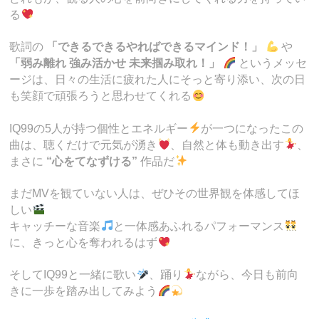
る
歌詞の
「できるできるやればできるマインド！」
や
「弱み離れ 強み活かせ 未来掴み取れ！」
というメッセ
ージは、日々の生活に疲れた人にそっと寄り添い、次の日
も笑顔で頑張ろうと思わせてくれる
IQ99の5人が持つ個性とエネルギー
が一つになったこの
曲は、聴くだけで元気が湧き
、自然と体も動き出す
、
まさに
“心をてなずける”
作品だ
まだMVを観ていない人は、ぜひその世界観を体感してほ
しい
キャッチーな音楽
と一体感あふれるパフォーマンス
に、きっと心を奪われるはず
そしてIQ99と一緒に歌い
、踊り
ながら、今日も前向
きに一歩を踏み出してみよう