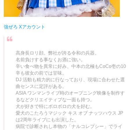
強ぜろ Xアカウント
高身長ロリ顔。弊社が誇る令和の兵器。
名前負けする事なくお酒に強い。
辛い食べ物を異常に好み、中本の北極もCoCo壱の10
辛も彼女の前では甘味。
DJ 活動も精力的に行なっており、現場に合わせた選
曲センスに定評がある。
ASIA ワンマンライブ時のオープニング映像を制作す
るなどクリエイティブな一面も持つ。
犬が好きで特にボロボロの犬を好む。
愛犬のこたろうマジック キス オブ ナッツハウス JP
は2周年ライブにも出演した。
病院で診断されし本物の「ナルコレプシー」でライ