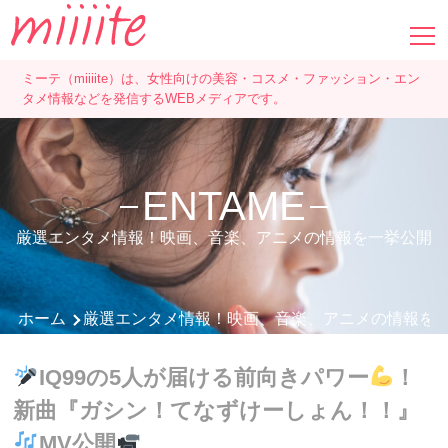
ミーテ（miiiite）は、女性向けの美容・コスメ・ファッション・エン
タメ情報などを発信するWEBメディアです。
ENTAME
厳選エンタメ情報！映画、音楽、アニメの情報を一挙公開
ホーム
厳選エンタメ情報！映画、音楽、アニメの情報を
IQ99の5人が届ける前向きパワー
！
新曲『ガシン！てなずけーしょん！！』
MV公開