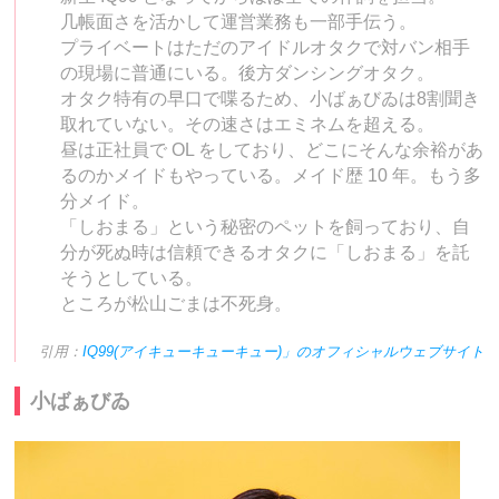
几帳面さを活かして運営業務も一部手伝う。
プライベートはただのアイドルオタクで対バン相手
の現場に普通にいる。後方ダンシングオタク。
オタク特有の早口で喋るため、小ばぁびゐは8割聞き
取れていない。その速さはエミネムを超える。
昼は正社員で OL をしており、どこにそんな余裕があ
るのかメイドもやっている。メイド歴 10 年。もう多
分メイド。
「しおまる」という秘密のペットを飼っており、自
分が死ぬ時は信頼できるオタクに「しおまる」を託
そうとしている。
ところが松山ごまは不死身。
引用：
IQ99(アイキューキューキュー)」のオフィシャルウェブサイト
小ばぁびゐ