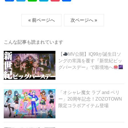
a
wi
n
at
o
有
c
tt
e
e
ck
« 前ページへ
次ページへ »
e
er
n
et
b
a
o
こんな記事も読まれています
o
【
MV公開】IQ99が誕生日ソ
k
ングの常識を覆す『新世紀ビッ
グバースデー』で新境地へ
「オシャレ魔女 ラブ and ベリ
ー」20周年記念！ZOZOTOWN
限定コラボアイテム登場