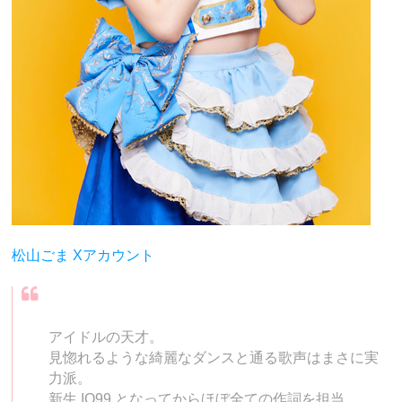
松山ごま Xアカウント
アイドルの天才。
見惚れるような綺麗なダンスと通る歌声はまさに実
力派。
新生 IQ99 となってからほぼ全ての作詞を担当。