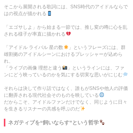
そこから展開される歌詞には、SNS時代のアイドルならで
はの視点が描かれる
「エゴサしよ」から始まる一節では、推し変の噂に心を乱
される様子が率直に描かれる
「アイドル ライバル 星の数
」というフレーズには、群
雄割拠のアイドルシーンにおけるプレッシャーが込めら
れ、
「ライブの画像 理想と違う
」というラインには、ファ
ンにどう映っているのかを気にする切実な思いがにじむ
それらは決して作り話ではなく、誰もがSNSや他人の評価
に翻弄される現代社会そのものを映している
だからこそ、アイドルファンだけでなく、同じように日々
を生きるリスナーの共感を呼ぶのだ
ネガティブを“飼いならす”という哲学