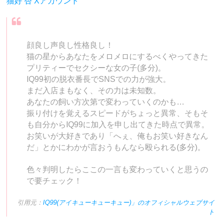
猫好 杏 Xアカウント
顔良し声良し性格良し！
猫の星からあなたをメロメロにするべくやってきた
プリティーでセクシーな女の子(多分)。
IQ99初の脱衣番長でSNSでの力が強大。
まだ入店まもなく、その力は未知数。
あなたの飼い方次第で変わっていくのかも…
振り付けを覚えるスピードがちょっと異常、そもそ
も自分からIQ99に加入を申し出てきた時点で異常。
お笑いが大好きであり「へぇ、俺もお笑い好きなん
だ」とかにわかが言おうもんなら殴られる(多分)。
色々判明したらここの一言も変わっていくと思うの
で要チェック！
引用元：
IQ99(アイキューキューキュー)」のオフィシャルウェブサイ
ト