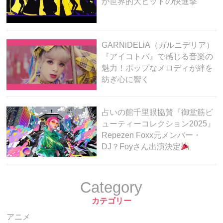
が世界的大ヒットの快進撃
GARNiDELiA（ガルニデリア）
『アイコトバ』で感じる音楽の
魅力！ポップなメロディが絆を
紡ぎ心に響く
占いの館千里眼協賛『御堂筋ビ
ューティーコレクション2025』
Repezen Foxx元メンバー・
DJ？Foyさん出演決定
Category
カテゴリー
アニメ