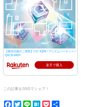
【発売日後のご用意】CD / IQ99 / プリズムパーティー /
QACB-9900
楽天で購入
この記事をSNSでシェア！
F
T
Li
H
P
共