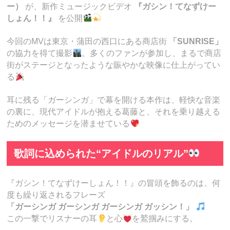
ー）
が、新作ミュージックビデオ
『ガシン！てなずけー
しょん！！』
を公開
今回のMVは東京・蒲田の西口にある商店街
「SUNRISE」
の協力を得て撮影
。多くのファンが参加し、まるで商店
街がステージとなったような賑やかな映像に仕上がってい
る
耳に残る「ガーシンガ」で幕を開ける本作は、軽快な音楽
の裏に、現代アイドルが抱える葛藤と、それを乗り越える
ためのメッセージを潜ませている
歌詞に込められた“アイドルのリアル”
『ガシン！てなずけーしょん！！』の冒頭を飾るのは、何
度も繰り返されるフレーズ
「ガーシンガ ガーシンガ ガーシンガ ガッシン！」
この一撃でリスナーの耳
と心
を鷲掴みにする。