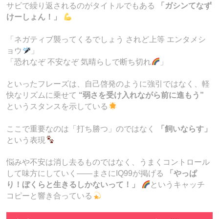
サビで繰り返されるのがタイトルでもある
「ガシンてなず
けーしょん！」
「ネガティブ襲ってくるでしょう されど上等 エンタメシ
ョウ
」
「恐れなぞ 不安なぞ 気晴らしで断ち切れ
」
といったフレーズは、自己啓発のように強引ではなく、軽
快なリズムに乗せて
“弱さを受け入れながら前に進もう”
というスタンスを示している
ここで重要なのは「打ち勝つ」のではなく
「飼いならす」
という表現
悩みや不安は消し去るものではなく、うまくコントロール
して味方にしていく――まさにIQ99が掲げる
「やっぱ
り！ぼくらと生きるしかないって！」
というキャッチ
コピーと響き合っている