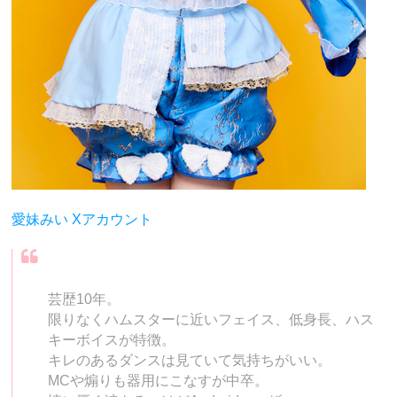
愛妹みい Xアカウント
芸歴10年。
限りなくハムスターに近いフェイス、低身長、ハス
キーボイスが特徴。
キレのあるダンスは見ていて気持ちがいい。
MCや煽りも器用にこなすが中卒。