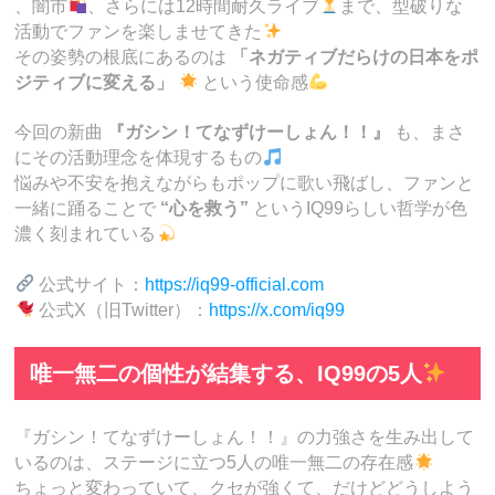
、闇市
、さらには12時間耐久ライブ
まで、型破りな
活動でファンを楽しませてきた
その姿勢の根底にあるのは
「ネガティブだらけの日本をポ
ジティブに変える」
という使命感
今回の新曲
『ガシン！てなずけーしょん！！』
も、まさ
にその活動理念を体現するもの
悩みや不安を抱えながらもポップに歌い飛ばし、ファンと
一緒に踊ることで
“心を救う”
というIQ99らしい哲学が色
濃く刻まれている
公式サイト：
https://iq99-official.com
公式X（旧Twitter）：
https://x.com/iq99
唯一無二の個性が結集する、IQ99の5人
『ガシン！てなずけーしょん！！』の力強さを生み出して
いるのは、ステージに立つ5人の唯一無二の存在感
ちょっと変わっていて、クセが強くて、だけどどうしよう