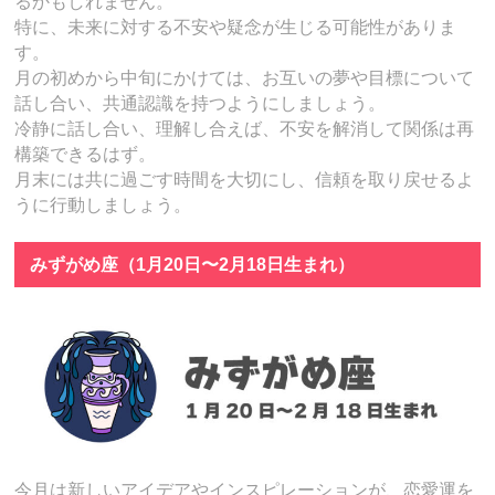
るかもしれません。
特に、未来に対する不安や疑念が生じる可能性がありま
す。
月の初めから中旬にかけては、お互いの夢や目標について
話し合い、共通認識を持つようにしましょう。
冷静に話し合い、理解し合えば、不安を解消して関係は再
構築できるはず。
月末には共に過ごす時間を大切にし、信頼を取り戻せるよ
うに行動しましょう。
みずがめ座（1月20日〜2月18日生まれ）
今月は新しいアイデアやインスピレーションが、恋愛運を