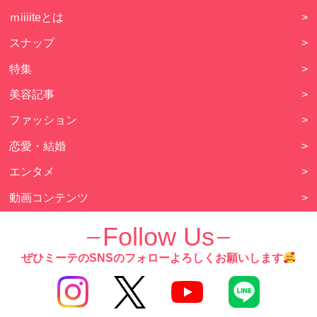
ｍiiiiteとは
>
スナップ
>
特集
>
美容記事
>
ファッション
>
恋愛・結婚
>
エンタメ
>
動画コンテンツ
>
占い
>
Follow Us
お問い合わせ
>
ぜひミーテのSNSのフォローよろしくお願いします
ファンクラブ
>
プライバシーポリシー
>