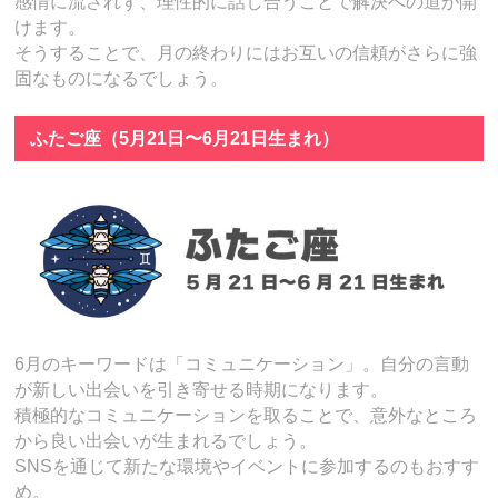
感情に流されず、理性的に話し合うことで解決への道が開
けます。
そうすることで、月の終わりにはお互いの信頼がさらに強
固なものになるでしょう。
ふたご座（5月21日〜6月21日生まれ）
6月のキーワードは「コミュニケーション」。自分の言動
が新しい出会いを引き寄せる時期になります。
積極的なコミュニケーションを取ることで、意外なところ
から良い出会いが生まれるでしょう。
SNSを通じて新たな環境やイベントに参加するのもおすす
め。