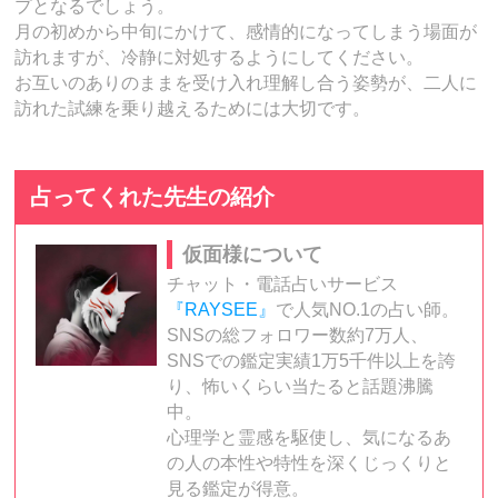
プとなるでしょう。
月の初めから中旬にかけて、感情的になってしまう場面が
訪れますが、冷静に対処するようにしてください。
お互いのありのままを受け入れ理解し合う姿勢が、二人に
訪れた試練を乗り越えるためには大切です。
占ってくれた先生の紹介
仮面様について
チャット・電話占いサービス
『RAYSEE』
で人気NO.1の占い師。
SNSの総フォロワー数約7万人、
SNSでの鑑定実績1万5千件以上を誇
り、怖いくらい当たると話題沸騰
中。
心理学と霊感を駆使し、気になるあ
の人の本性や特性を深くじっくりと
見る鑑定が得意。