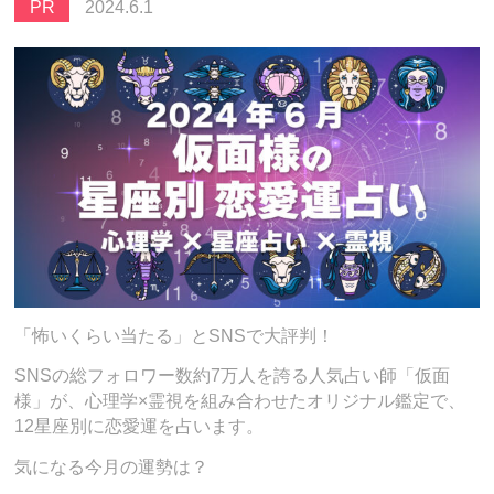
PR
2024.6.1
「怖いくらい当たる」とSNSで大評判！
SNSの総フォロワー数約7万人を誇る人気占い師「仮面
様」が、心理学×霊視を組み合わせたオリジナル鑑定で、
12星座別に恋愛運を占います。
気になる今月の運勢は？