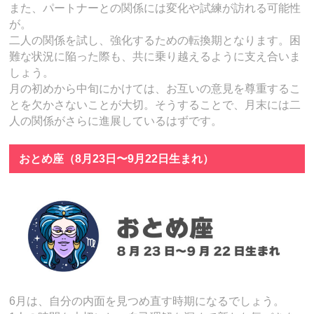
また、パートナーとの関係には変化や試練が訪れる可能性
が。
二人の関係を試し、強化するための転換期となります。困
難な状況に陥った際も、共に乗り越えるように支え合いま
しょう。
月の初めから中旬にかけては、お互いの意見を尊重するこ
とを欠かさないことが大切。そうすることで、月末には二
人の関係がさらに進展しているはずです。
おとめ座（8月23日〜9月22日生まれ）
6月は、自分の内面を見つめ直す時期になるでしょう。