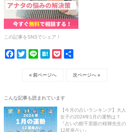
この記事をSNSでシェア！
F
T
Li
H
P
共
a
wi
n
at
o
有
c
tt
e
e
ck
« 前ページへ
次ページへ »
e
er
n
et
b
a
こんな記事も読まれています
o
o
【今月の占いランキング】大人
女子の2024年1月の運勢は？
k
『占いの館千里眼の桜輝先生の
12星座占い』