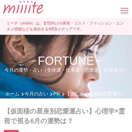
ミーテ（miiiite）は、女性向けの美容・コスメ・ファッション・エン
タメ情報などを発信するWEBメディアです。
FORTUNE
今月の運勢・占い（全体運・仕事運・恋愛運）12星座占い
ホーム
今月の占い
PR
【仮面様の星座別恋愛運占い】
【仮面様の星座別恋愛運占い】心理学×霊
視で視る6月の運勢は？