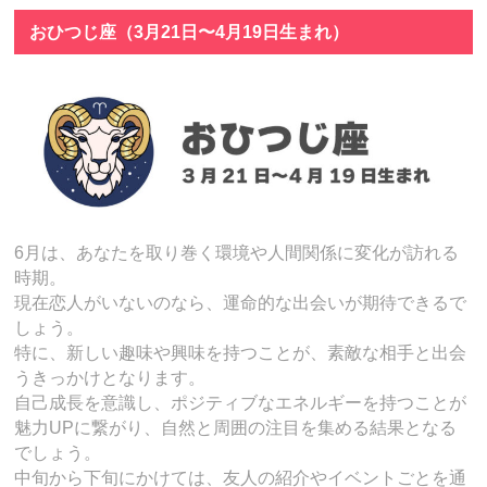
おひつじ座（3月21日〜4月19日生まれ）
6月は、あなたを取り巻く環境や人間関係に変化が訪れる
時期。
現在恋人がいないのなら、運命的な出会いが期待できるで
しょう。
特に、新しい趣味や興味を持つことが、素敵な相手と出会
うきっかけとなります。
自己成長を意識し、ポジティブなエネルギーを持つことが
魅力UPに繋がり、自然と周囲の注目を集める結果となる
でしょう。
中旬から下旬にかけては、友人の紹介やイベントごとを通