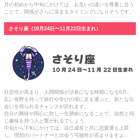
月の初めから中旬にかけては、お互いの違いを尊重し合う
ことで、関係がさらに深まるタイミングになりそうです。
さそり座（10月24日〜11月22日生まれ）
社交性が高まり、人間関係が活発になる時期になる6月。
広い視野を持って旅行や学びの場に足を運ぶと、新たな出
会いを得られるチャンスが訪れます。
自分の興味や関心に対し一生懸命になることで、自然と同
じ趣味を持つ人と繋がれるでしょう。
中旬から下旬にかけては、自己成長と共に恋愛運も上昇
し、理想のパートナーと出会う可能性が高まりますよ。