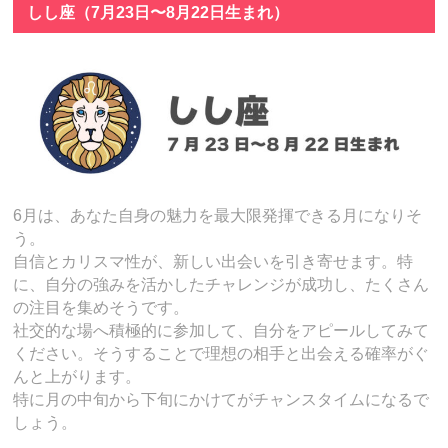
しし座（7月23日〜8月22日生まれ）
6月は、あなた自身の魅力を最大限発揮できる月になりそ
う。
自信とカリスマ性が、新しい出会いを引き寄せます。特
に、自分の強みを活かしたチャレンジが成功し、たくさん
の注目を集めそうです。
社交的な場へ積極的に参加して、自分をアピールしてみて
ください。そうすることで理想の相手と出会える確率がぐ
んと上がります。
特に月の中旬から下旬にかけてがチャンスタイムになるで
しょう。