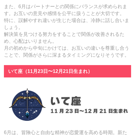
また、6月はパートナーとの関係にバランスが求められま
す。お互いの意見や感情を公平に扱うことが大切です。
特に、誤解やすれ違いが生じた場合は、冷静に話し合いま
しょう。
解決策を見つける努力をすることで関係が改善されるた
め、心配はいりません。
月の初めから中旬にかけては、お互いの違いを尊重し合う
ことで、関係がさらに深まるタイミングになりそうです。
いて座（11月23日〜12月21日生まれ）
6月は、冒険心と自由な精神が恋愛運を高める時期。新た