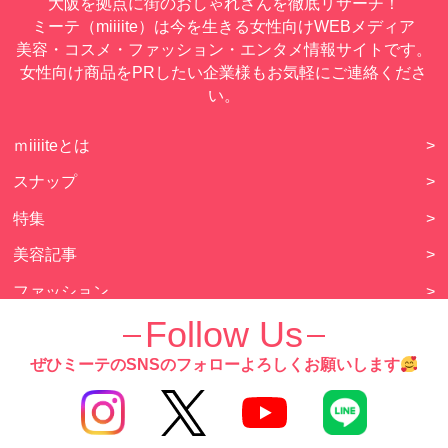
大阪を拠点に街のおしゃれさんを徹底リサーチ！
ミーテ（miiiite）は今を生きる女性向けWEBメディア
美容・コスメ・ファッション・エンタメ情報サイトです。
女性向け商品をPRしたい企業様もお気軽にご連絡くださ
い。
ｍiiiiteとは
>
スナップ
>
特集
>
美容記事
>
ファッション
>
Follow Us
恋愛・結婚
>
エンタメ
>
ぜひミーテのSNSのフォローよろしくお願いします
動画コンテンツ
>
占い
>