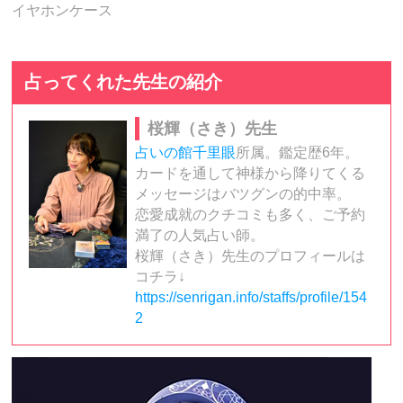
イヤホンケース
占ってくれた先生の紹介
桜輝（さき）先生
占いの館千里眼
所属。鑑定歴6年。
カードを通して神様から降りてくる
メッセージはバツグンの的中率。
恋愛成就のクチコミも多く、ご予約
満了の人気占い師。
桜輝（さき）先生のプロフィールは
コチラ↓
https://senrigan.info/staffs/profile/154
2