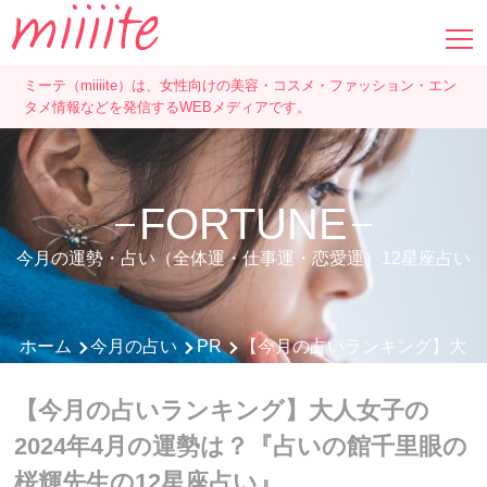
ミーテ（miiiite）は、女性向けの美容・コスメ・ファッション・エン
タメ情報などを発信するWEBメディアです。
FORTUNE
今月の運勢・占い（全体運・仕事運・恋愛運）12星座占い
ホーム
今月の占い
PR
【今月の占いランキング】大人女
【今月の占いランキング】大人女子の
2024年4月の運勢は？『占いの館千里眼の
桜輝先生の12星座占い』