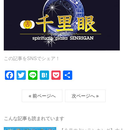
この記事をSNSでシェア！
F
T
Li
H
P
共
a
wi
n
at
o
有
c
tt
e
e
ck
« 前ページへ
次ページへ »
e
er
n
et
b
a
こんな記事も読まれています
o