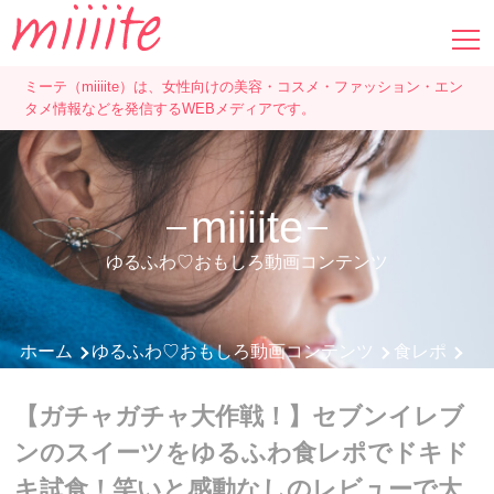
ミーテ（miiiite）は、女性向けの美容・コスメ・ファッション・エン
タメ情報などを発信するWEBメディアです。
miiiite
ゆるふわ♡おもしろ動画コンテンツ
ホーム
ゆるふわ♡おもしろ動画コンテンツ
食レポ
【
【ガチャガチャ大作戦！】セブンイレブ
ンのスイーツをゆるふわ食レポでドキド
キ試食！笑いと感動なしのレビューで大