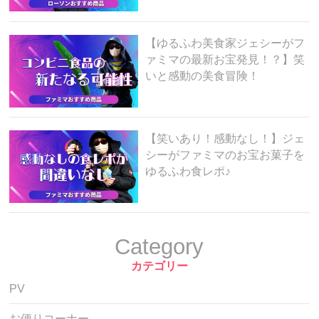
【ゆるふわ美食家ジェシーがフ
ァミマの最新お宝発見！？】笑
いと感動の美食冒険！
【笑いあり！感動なし！】ジェ
シーがファミマのお宝お菓子を
ゆるふわ食レポ♪
Category
カテゴリー
PV
お便りコーナー