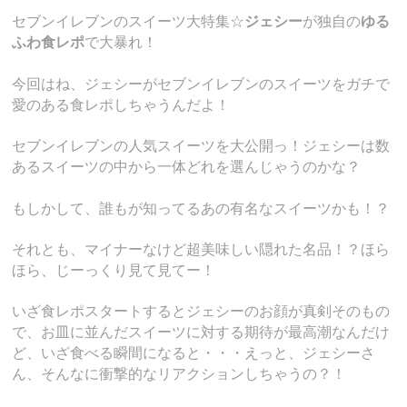
セブンイレブンのスイーツ大特集☆
ジェシー
が独自の
ゆる
ふわ食レポ
で大暴れ！
今回はね、ジェシーがセブンイレブンのスイーツをガチで
愛のある食レポしちゃうんだよ！
セブンイレブンの人気スイーツを大公開っ！ジェシーは数
あるスイーツの中から一体どれを選んじゃうのかな？
もしかして、誰もが知ってるあの有名なスイーツかも！？
それとも、マイナーなけど超美味しい隠れた名品！？ほら
ほら、じーっくり見て見てー！
いざ食レポスタートするとジェシーのお顔が真剣そのもの
で、お皿に並んだスイーツに対する期待が最高潮なんだけ
ど、いざ食べる瞬間になると・・・えっと、ジェシーさ
ん、そんなに衝撃的なリアクションしちゃうの？！