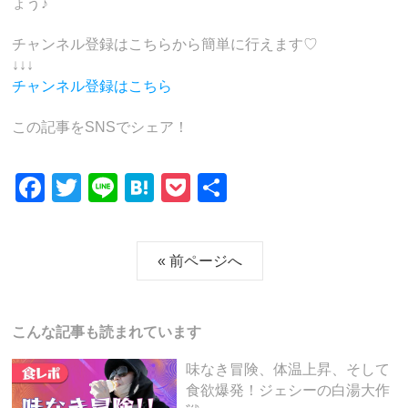
ょう♪
チャンネル登録はこちらから簡単に行えます♡
↓↓↓
チャンネル登録はこちら
この記事をSNSでシェア！
F
T
Li
H
P
共
a
wi
n
at
o
有
c
tt
e
e
ck
« 前ページへ
e
er
n
et
b
a
o
こんな記事も読まれています
o
味なき冒険、体温上昇、そして
k
食欲爆発！ジェシーの白湯大作