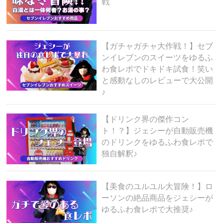
戦
【ガチャガチャ大作戦！】セブ
ンイレブンのスイーツをゆるふ
わ食レポでドキドキ試食！笑い
と感動なしのレビューで大公開
♪
【ドリンク界の傑作コン
ト！？】ジェシーが自動販売機
のドリンクをゆるふわ食レポで
独自解釈♪
【美食のユルユル大冒険！】ロ
ーソンの絶品商品をジェシーが
ゆるふわ食レポで大推奨♪