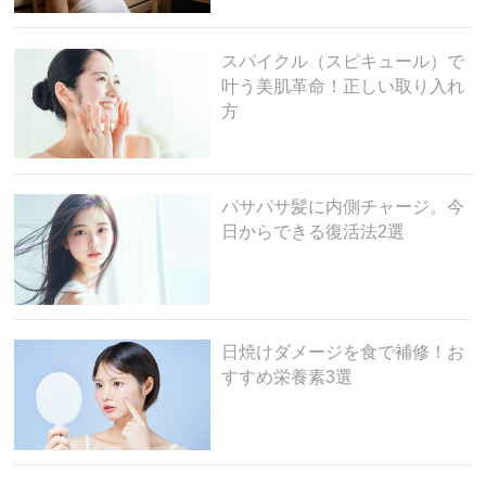
スパイクル（スピキュール）で
叶う美肌革命！正しい取り入れ
方
パサパサ髪に内側チャージ。今
日からできる復活法2選
日焼けダメージを食で補修！お
すすめ栄養素3選