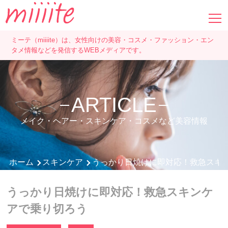
ミーテ（miiiite）は、女性向けの美容・コスメ・ファッション・エン
タメ情報などを発信するWEBメディアです。
ARTICLE
メイク・ヘアー・スキンケア・コスメなど美容情報
ホーム
スキンケア
うっかり日焼けに即対応！救急スキ
うっかり日焼けに即対応！救急スキンケ
アで乗り切ろう