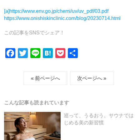
[a]
https://www.env.go.jp/chemi/uv/uv_pdf/03.pdf
https://www.onishiskinclinic.com/blog/20230714.html
この記事をSNSでシェア！
F
T
Li
H
P
共
a
wi
n
at
o
有
c
tt
e
e
ck
« 前ページへ
次ページへ »
e
er
n
et
b
a
o
こんな記事も読まれています
o
巡って、うるおう。サウナでは
k
じめる美の新習慣