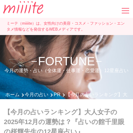
ミーテ（miiiite）は、女性向けの美容・コスメ・ファッション・エン
タメ情報などを発信するWEBメディアです。
FORTUNE
今月の運勢・占い（全体運・仕事運・恋愛運）12星座占い
ホーム
今月の占い
PR
【今月の占いランキング】大人女
【今月の占いランキング】大人女子の
2025年12月の運勢は？『占いの館千里眼
の桜輝先生の12星座占い』