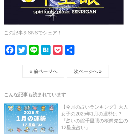
この記事をSNSでシェア！
F
T
Li
H
P
共
a
wi
n
at
o
有
c
tt
e
e
ck
« 前ページへ
次ページへ »
e
er
n
et
b
a
こんな記事も読まれています
o
o
【今月の占いランキング】大人
女子の2025年1月の運勢は？
k
『占いの館千里眼の桜輝先生の
12星座占い』