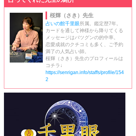
桜輝（さき）先生
占いの館千里眼
所属。鑑定歴7年。
カードを通して神様から降りてくる
メッセージはバツグンの的中率。
恋愛成就のクチコミも多く、ご予約
満了の人気占い師。
桜輝（さき）先生のプロフィールは
コチラ↓
https://senrigan.info/staffs/profile/154
2