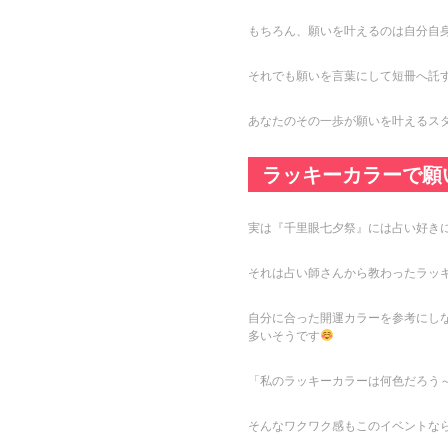
もちろん、願いを叶えるのは自分自身
それでも願いを言葉にして短冊へ託
あなたのその一歩が願いを叶えるス
ラッキーカラーで願
実は『千里眼七夕祭』には占い好き
それは占い師さんから教わったラッ
自分に合った開運カラーを参考にし
多いそうです
「私のラッキーカラーは何色だろう
そんなワクワク感もこのイベントな