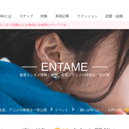
iiiteとは
スナップ
特集
美容記事
ファッション
恋愛・結婚
ン・エンタメ情報などを発信するWEBメディアです。
ENTAME
厳選エンタメ情報！映画、音楽、アニメの情報を一挙公開
音楽、アニメの情報を一挙公開
イベント
「願いが叶った！」の声が続々