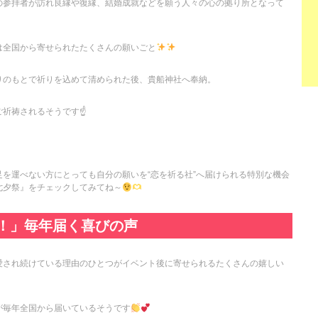
の参拝者が訪れ良縁や復縁、結婚成就などを願う人々の心の拠り所となって
は全国から寄せられたたくさんの願いごと
りのもとで祈りを込めて清められた後、貴船神社へ奉納。
祈祷されるそうです☝️
を運べない方にとっても自分の願いを“恋を祈る社”へ届けられる特別な機会
七夕祭』をチェックしてみてね～
！」毎年届く喜びの声
愛され続けている理由のひとつがイベント後に寄せられるたくさんの嬉しい
が毎年全国から届いているそうです