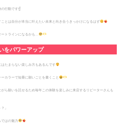
の行動です☝️
すことは自分が本当に叶えたい未来と向き合うきっかけになるはず
タートラインになるかも…
いをパワーアップ
にはたまらない楽しみ方もあるんです
キーカラーで短冊に願いごとを書くこと
ながら願いを託せるため毎年この体験を楽しみに来店するリピーターさんも
～？」
らではの魅力