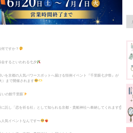
は何ですか？
再会するといわれる七夕
願いを京都の人気パワースポットへ届ける恒例イベント『千里眼七夕祭』が
（火）まで開催されます
占いの館千里眼
に託し「恋を祈る社」として知られる京都・貴船神社へ奉納してくれます☝️
る人気イベントなんです〜