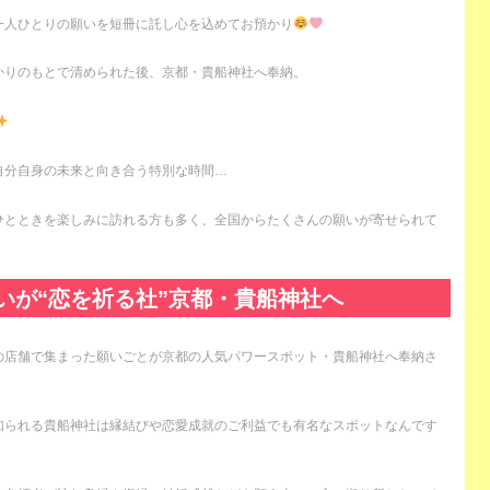
一人ひとりの願いを短冊に託し心を込めてお預かり
かりのもとで清められた後、京都・貴船神社へ奉納。
自分自身の未来と向き合う特別な時間…
ひとときを楽しみに訪れる方も多く、全国からたくさんの願いが寄せられて
いが“恋を祈る社”京都・貴船神社へ
の店舗で集まった願いごとが京都の人気パワースポット・貴船神社へ奉納さ
知られる貴船神社は縁結びや恋愛成就のご利益でも有名なスポットなんです