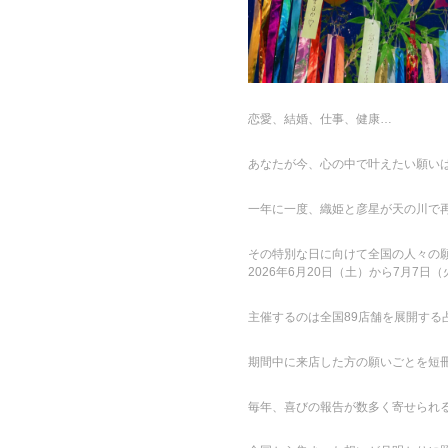
恋愛、結婚、仕事、健康…
あなたが今、心の中で叶えたい願い
一年に一度、織姫と彦星が天の川で
その特別な日に向けて全国の人々の
2026年6月20日（土）から7月7日
主催するのは全国89店舗を展開する
期間中に来店した方の願いごとを短冊
毎年、喜びの報告が数多く寄せられ