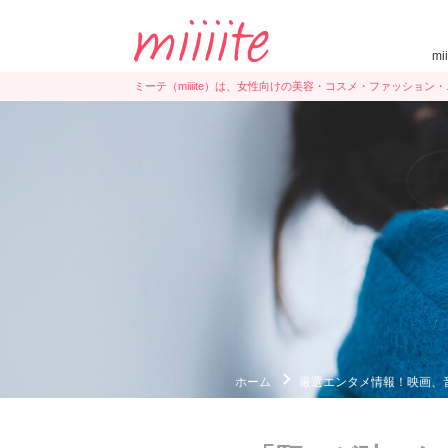
mi
ミーテ（miiiite）は、女性向けの美容・コスメ・ファッショ
ホーム
厳選エンタメ情報！映画、