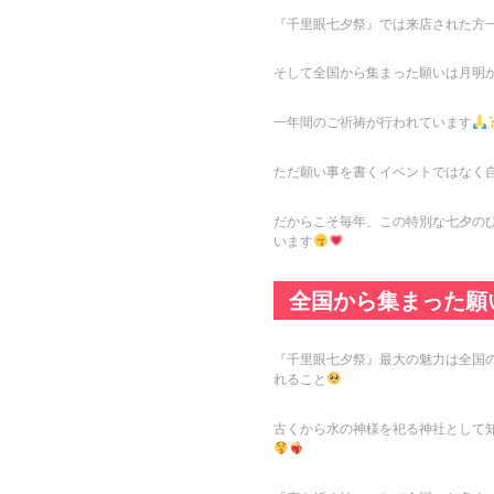
『千里眼七夕祭』では来店された方
そして全国から集まった願いは月明
一年間のご祈祷が行われています
ただ願い事を書くイベントではなく
だからこそ毎年、この特別な七夕の
います
全国から集まった願
『千里眼七夕祭』最大の魅力は全国
れること
古くから水の神様を祀る神社として