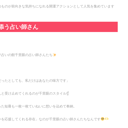
のものが前向きな気持ちになれる開運アクションとして人気を集めています
添う占い師さん
が占いの館千里眼の占い師さんたち
だったとしても、私だけはあなたの味方です」
と受け止めてくれるのが千里眼のスタイル☝️
った短冊も一枚一枚ていねいに想いを込めて奉納。
いを応援してくれる存在」なのが千里眼の占い師さんたちなんです