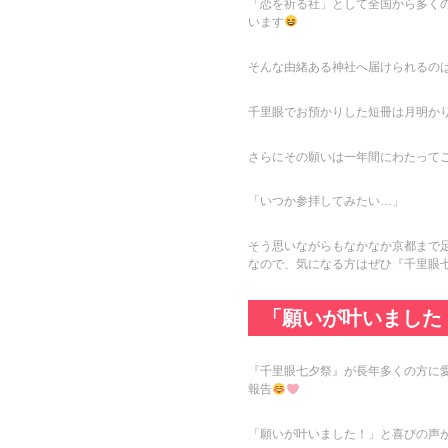
「恋を祈る社」として全国から多く
います
そんな由緒ある神社へ届けられるの
千里眼でお預かりした短冊は月明か
さらにその願いは一年間にわたってご
「いつか参拝してみたい…」
そう思いながらもなかなか京都まで足
なので、気になる方はぜひ『千里眼
「願いが叶いました
『千里眼七夕祭』が長年多くの方に
報告
「願いが叶いました！」と喜びの声