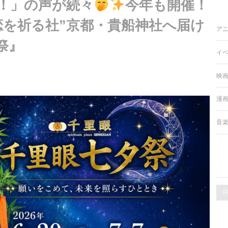
！」の声が続々
今年も開催！
恋を祈る社”京都・貴船神社へ届け
ア
祭』
イ
映
漫
音
P