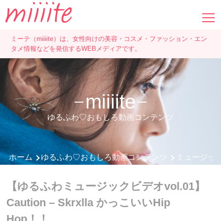
ミーテ（miiiite）は、女性向けの美容・コスメ・ファッション・エン
タメ情報などを発信するWEBメディアです。
miiiite
ゆるふわ♡おもしろ動画コンテンツ
ホーム
ゆるふわ♡おもしろ動画コンテンツ
ミュージッ
【ゆるふわミュージックビデオvol.01】
Caution – Skrxlla かっこいいHip
Hop！！