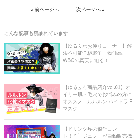
c
tt
e
e
ck
« 前ページへ
次ページへ »
e
er
n
et
b
a
o
こんな記事も読まれています
o
【ゆるふわお便りコーナー】解
k
決不可能？核戦争、物価高、
WBCの真実に迫る！
【ゆるふわ商品紹介vol.01】オ
イリー肌・毛穴でお悩みの方に
オススメ！ルルルン ハイドラ F
マスク！
【ドリンク界の傑作コン
ト！？】ジェシーが自動販売機