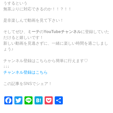
うするという
無茶ぶりに対応できるのか！！？！！
是非楽しんで動画を見て下さい！
そしてぜひ、
ミーテ
の
YouTubeチャンネル
に登録していた
だけると嬉しいです！
新しい動画を見逃さずに、一緒に楽しい時間を過ごしまし
ょう♪
チャンネル登録はこちらから簡単に行えます♡
↓↓↓
チャンネル登録はこちら
この記事をSNSでシェア！
F
T
Li
H
P
共
a
wi
n
at
o
有