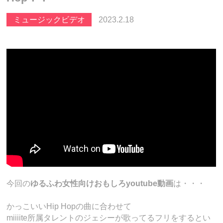
ミュージックビデオ
2023.2.18
今回の
ゆるふわ女性向けおもしろyoutube動画
は・・・
かっこいいHip Hopの曲に合わせて
miiiite所属タレントのジェシーが歌ってるフリをするとい