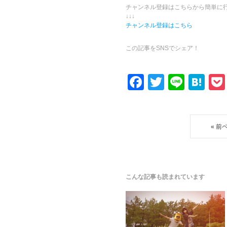
チャンネル登録はこちらから簡単に
↓↓↓
チャンネル登録はこちら
この記事をSNSでシェア！
F
T
Li
H
a
wi
n
at
c
tt
e
e
e
er
n
« 前
b
a
o
o
こんな記事も読まれています
k