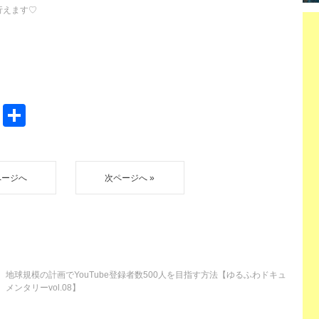
行えます♡
P
共
o
有
ck
et
ページへ
次ページへ »
地球規模の計画でYouTube登録者数500人を目指す方法【ゆるふわドキュ
メンタリーvol.08】