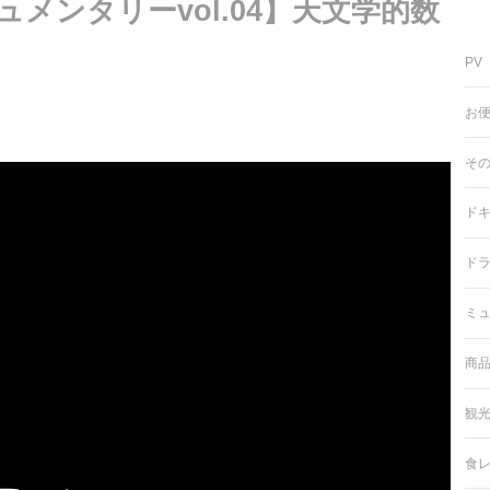
メンタリーvol.04】天文学的数
PV
お
そ
ド
ド
ミ
商
観
食