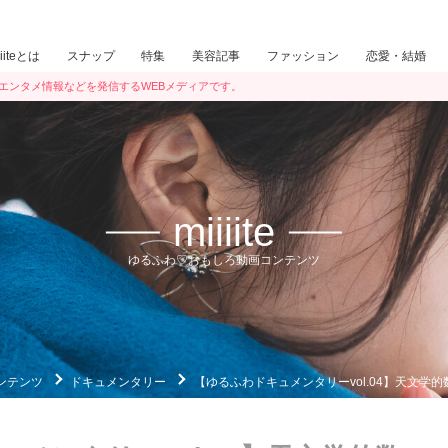
iiiteとは
スナップ
特集
美容記事
ファッション
恋愛・結婚
ン・エンタメ情報などを発信するWEBメディアです。
miiiite
ゆるふわ♡おもしろ動画コンテンツ
ンテンツ
ドキュメンタリー
【ゆるふわドキュメンタリーvol.04】天文学