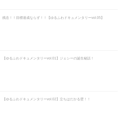
残念！！目標達成ならず！！【ゆるふわドキュメンタリーvol.05】
【ゆるふわドキュメンタリーvol.01】ジェシーの誕生秘話！
【ゆるふわドキュメンタリーvol.02】立ちはだかる壁！！