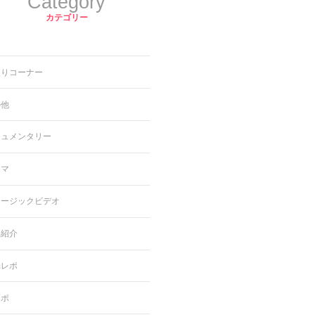
Category
カテゴリー
便りコーナー
の他
キュメンタリー
ラマ
ュージックビデオ
品紹介
光レポ
レポ