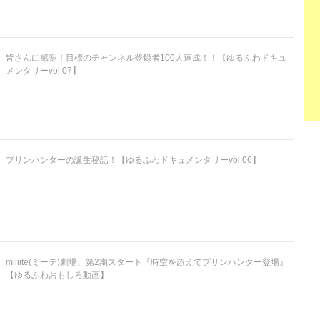
皆さんに感謝！目標のチャンネル登録者100人達成！！【ゆるふわドキュ
メンタリーvol.07】
プリンハンターの誕生秘話！【ゆるふわドキュメンタリーvol.06】
miiiite(ミーテ)劇場、第2期スタート『時空を超えてプリンハンター登場』
【ゆるふわおもしろ動画】