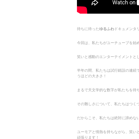
待ちに待った
ゆるふわ
ドキュメンタ
今回は、私たちがユーチューブを始
笑いと感動のエンターテイメントと
半年の間、私たちは試行錯誤の連続で
うほどの大きさ！
まるで天文学的な数字が私たちを待
その難しさについて、私たちはつく
だからこそ、私たちは絶対に諦めな
ユーモアと情熱を持ちながら、笑いと感動
頑張ります！